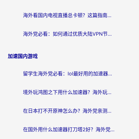
海外看国内电视直播总卡顿？这篇指南教你选对回国加速器，无缝追剧不发愁
海外党必看：如何通过优质大陆VPN节点无缝访问国内资源？
加速国内游戏
留学生海外党必看：lol最好用的加速器怎么选？附一梦江湖、神鬼传奇加速攻略
境外玩鸿图之下用什么加速器？海外玩家必看的国服游戏加速全攻略
在日本打不开原神怎么办？海外党亲测有效的国服游戏加速指南
在国外用什么加速器打刀塔2好？海外党国服游戏加速避坑指南