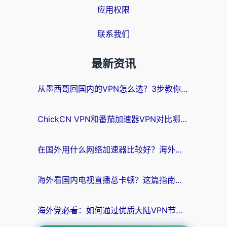
应用权限
联系我们
最新资讯
从墨西哥回国内的VPN怎么选？3步教你无缝刷剧、玩国服游戏
ChickCN VPN和番茄加速器VPN对比哪个回国效果更好？海外党亲测后的真实答案
在国外用什么网络加速器比较好？海外党亲测：从痛点到解决方案的全攻略
海外看国内电视直播总卡顿？这篇指南教你选对回国加速器，无缝追剧不发愁
海外党必看：如何通过优质大陆VPN节点无缝访问国内资源？