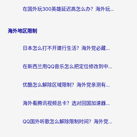
在国外玩300英雄延迟高怎么办？海外玩家亲测有效的加速器选择指南
海外地区限制
日本怎么打不开建行生活？海外党必藏的回国加速指南（含丹麦国外影音问题破解）
在新西兰用QQ音乐怎么把定位修改到中国国内？海外党听歌追剧的实用指南
优酷怎么解除区域限制？海外党亲测有效的回国加速器选择指南
海外看腾讯视频总卡？选对回国加速器，还能解决英国1号店定位+欧洲杯CCTV5直播问题
QQ国外听歌怎么解除限制时间？海外党亲测有效的回国加速方案