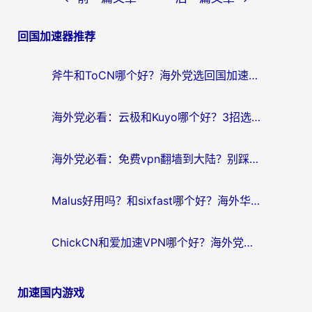
章
回国加速器推荐
导
航
斧牛和ToCN哪个好？海外党选回国加速器的避坑指南（附免费工具推荐）
海外党必看：云极和Kuyo哪个好？3招选对回国加速器，无缝刷国内资源
海外党必看：免费vpn翻墙到大陆？别踩坑！教你选对回国加速器无缝追剧玩游戏
Malus好用吗？和sixfast哪个好？海外华人亲测3款热门回国加速器，附排名指南
ChickCN和爱加速VPN哪个好？海外党亲测3款回国加速器，这一款才是无缝访问国内资源的最优解
加速国内游戏