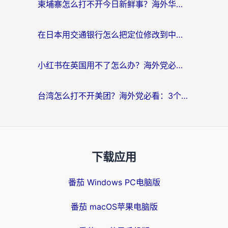
柬埔寨怎么打不开今日新鲜事？海外华人追剧看新闻的加速器选择指南
在日本用交通银行怎么把定位修改到中国国内？海外党必备实用指南（附追剧支付社交全解）
小红书在英国用不了怎么办？海外党必看的回国加速解决方案
台湾怎么打不开美团？海外党必看：3个实用技巧解决国内App地区限制难题
下载应用
番茄 Windows PC电脑版
番茄 macOS苹果电脑版