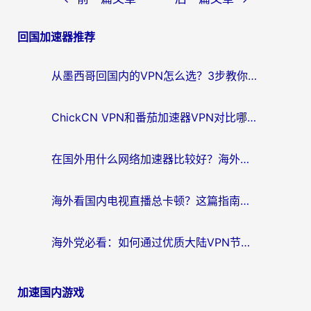
章
回国加速器推荐
导
航
从墨西哥回国内的VPN怎么选？3步教你无缝刷剧、玩国服游戏
ChickCN VPN和番茄加速器VPN对比哪个回国效果更好？海外党亲测后的真实答案
在国外用什么网络加速器比较好？海外党亲测：从痛点到解决方案的全攻略
海外看国内电视直播总卡顿？这篇指南教你选对回国加速器，无缝追剧不发愁
海外党必看：如何通过优质大陆VPN节点无缝访问国内资源？
加速国内游戏