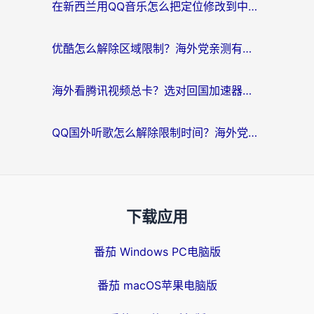
在新西兰用QQ音乐怎么把定位修改到中国国内？海外党听歌追剧的实用指南
优酷怎么解除区域限制？海外党亲测有效的回国加速器选择指南
海外看腾讯视频总卡？选对回国加速器，还能解决英国1号店定位+欧洲杯CCTV5直播问题
QQ国外听歌怎么解除限制时间？海外党亲测有效的回国加速方案
下载应用
番茄 Windows PC电脑版
番茄 macOS苹果电脑版