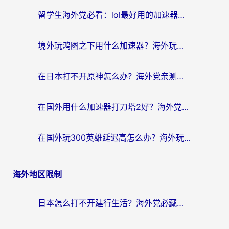
留学生海外党必看：lol最好用的加速器怎么选？附一梦江湖、神鬼传奇加速攻略
境外玩鸿图之下用什么加速器？海外玩家必看的国服游戏加速全攻略
在日本打不开原神怎么办？海外党亲测有效的国服游戏加速指南
在国外用什么加速器打刀塔2好？海外党国服游戏加速避坑指南
在国外玩300英雄延迟高怎么办？海外玩家亲测有效的加速器选择指南
海外地区限制
日本怎么打不开建行生活？海外党必藏的回国加速指南（含丹麦国外影音问题破解）