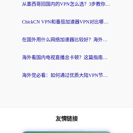
从墨西哥回国内的VPN怎么选？3步教你无缝刷剧、玩国服游戏
ChickCN VPN和番茄加速器VPN对比哪个回国效果更好？海外党亲测后的真实答案
在国外用什么网络加速器比较好？海外党亲测：从痛点到解决方案的全攻略
海外看国内电视直播总卡顿？这篇指南教你选对回国加速器，无缝追剧不发愁
海外党必看：如何通过优质大陆VPN节点无缝访问国内资源？
友情链接