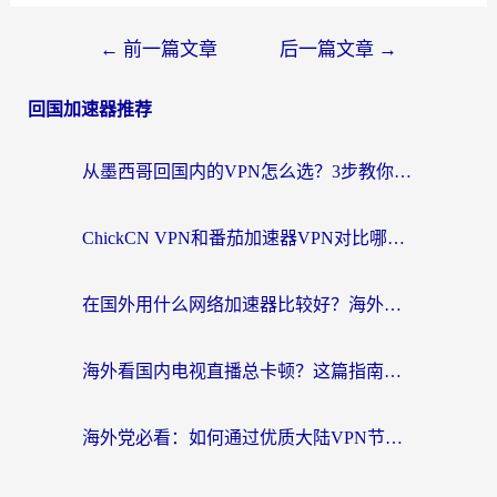
←
前一篇文章
后一篇文章
→
回国加速器推荐
从墨西哥回国内的VPN怎么选？3步教你无缝刷剧、玩国服游戏
ChickCN VPN和番茄加速器VPN对比哪个回国效果更好？海外党亲测后的真实答案
在国外用什么网络加速器比较好？海外党亲测：从痛点到解决方案的全攻略
海外看国内电视直播总卡顿？这篇指南教你选对回国加速器，无缝追剧不发愁
海外党必看：如何通过优质大陆VPN节点无缝访问国内资源？