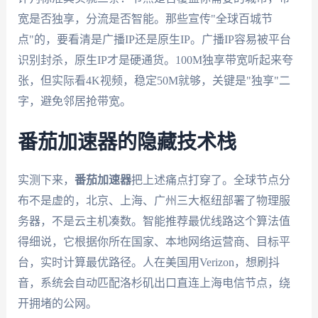
宽是否独享，分流是否智能。那些宣传"全球百城节
点"的，要看清是广播IP还是原生IP。广播IP容易被平台
识别封杀，原生IP才是硬通货。100M独享带宽听起来夸
张，但实际看4K视频，稳定50M就够，关键是"独享"二
字，避免邻居抢带宽。
番茄加速器的隐藏技术栈
实测下来，
番茄加速器
把上述痛点打穿了。全球节点分
布不是虚的，北京、上海、广州三大枢纽部署了物理服
务器，不是云主机凑数。智能推荐最优线路这个算法值
得细说，它根据你所在国家、本地网络运营商、目标平
台，实时计算最优路径。人在美国用Verizon，想刷抖
音，系统会自动匹配洛杉矶出口直连上海电信节点，绕
开拥堵的公网。