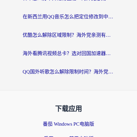
在新西兰用QQ音乐怎么把定位修改到中国国内？海外党听歌追剧的实用指南
优酷怎么解除区域限制？海外党亲测有效的回国加速器选择指南
海外看腾讯视频总卡？选对回国加速器，还能解决英国1号店定位+欧洲杯CCTV5直播问题
QQ国外听歌怎么解除限制时间？海外党亲测有效的回国加速方案
下载应用
番茄 Windows PC电脑版