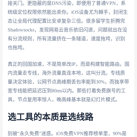
接关门。更隐蔽的是DNS污染，即便用了普通VPN，系
统级定位权限依然能出卖你。iOS设备尤为棘手，封闭生
态让全局代理配置比安卓复杂三倍。很多留学生折腾完
Shadowsocks，发现网易云音乐依旧闪退，问题就出在没
有分流规则，所有流量挤在一条隧道，速度拖垮，识别
也拖垮。
真正的回国加速，不是简单改IP，而是构建智能路由。国
内流量走专线，海外流量直连本地，这叫分流。专线质
量决定体验，公网节点高峰期丢包率能到30%，而独享带
宽专线能把延迟压到80ms以内。那些打着免费旗号的工
具，节点复用率惊人，晚高峰基本就是幻灯片模式。
选工具的本质是选线路
别被"永久免费"迷惑。iOS免费VPN推荐榜单里，90%是