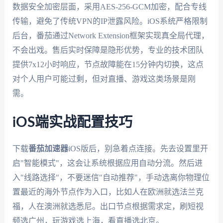
数据安全加密层面，采用AES-256-GCM加密，配合专线
传输，避免了传统VPN的IP泄露风险。iOS系统严格限制
后台，番茄通过Network Extension框架实现真全局代理，
不会出戏。售后实时保障是隐形优势，专业的技术团队
提供7x12小时响应，节点故障能在15分钟内切换，这点
对个人用户可能过剩，但对直播、游戏这类场景是刚
需。
iOS端实战配置技巧
下载
番茄加速器
iOS版后，别急着点连接。先去设置里开
启"智能模式"，这会让系统根据应用自动分流。然后进
入"线路选择"，不要迷信"自动推荐"，手动选离你物理位
置最近的海外节点作为入口，比如人在欧洲就选法兰克
福，人在澳洲就选悉尼。出口节点根据需求定，刷短视
频选广州，玩游戏选上海，看直播选北京。