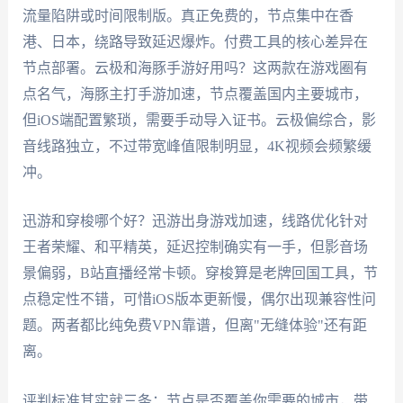
流量陷阱或时间限制版。真正免费的，节点集中在香
港、日本，绕路导致延迟爆炸。付费工具的核心差异在
节点部署。云极和海豚手游好用吗？这两款在游戏圈有
点名气，海豚主打手游加速，节点覆盖国内主要城市，
但iOS端配置繁琐，需要手动导入证书。云极偏综合，影
音线路独立，不过带宽峰值限制明显，4K视频会频繁缓
冲。
迅游和穿梭哪个好？迅游出身游戏加速，线路优化针对
王者荣耀、和平精英，延迟控制确实有一手，但影音场
景偏弱，B站直播经常卡顿。穿梭算是老牌回国工具，节
点稳定性不错，可惜iOS版本更新慢，偶尔出现兼容性问
题。两者都比纯免费VPN靠谱，但离"无缝体验"还有距
离。
评判标准其实就三条：节点是否覆盖你需要的城市，带