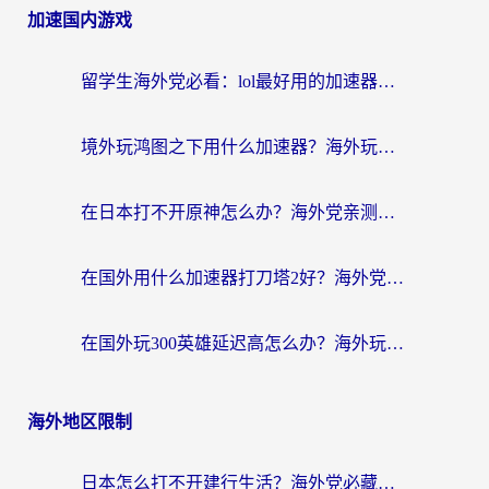
加速国内游戏
留学生海外党必看：lol最好用的加速器怎么选？附一梦江湖、神鬼传奇加速攻略
境外玩鸿图之下用什么加速器？海外玩家必看的国服游戏加速全攻略
在日本打不开原神怎么办？海外党亲测有效的国服游戏加速指南
在国外用什么加速器打刀塔2好？海外党国服游戏加速避坑指南
在国外玩300英雄延迟高怎么办？海外玩家亲测有效的加速器选择指南
海外地区限制
日本怎么打不开建行生活？海外党必藏的回国加速指南（含丹麦国外影音问题破解）