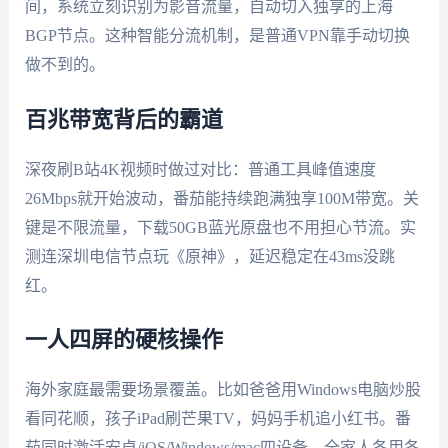
间，系统立刻识别为影音流量，自动切入独享的上海
BGP节点。这种智能分流机制，是普通VPN靠手动切换
做不到的。
百兆带宽背后的霸道
深夜刷B站4K视频时做过对比：普通工具峰值速度
26Mbps就开始波动，番茄能持续跑满独享100M带宽。关
键是不限流量，下载50GB蓝光原盘也不用担心节流。实
测连深圳电信节点玩《原神》，延迟稳定在43ms没跳
红。
一人四屏的硬核操作
海外家庭最需要场景覆盖。比如爸爸用Windows电脑炒股
看同花顺，孩子iPad刷芒果TV，妈妈手机追小红书。番
茄同时激活安卓/iOS/Windows/mac四设备，全家人各用各