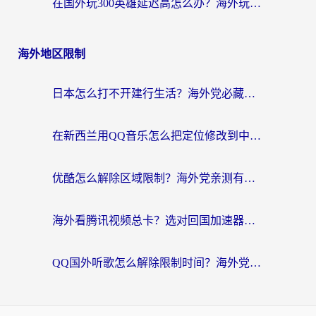
在国外玩300英雄延迟高怎么办？海外玩家亲测有效的加速器选择指南
海外地区限制
日本怎么打不开建行生活？海外党必藏的回国加速指南（含丹麦国外影音问题破解）
在新西兰用QQ音乐怎么把定位修改到中国国内？海外党听歌追剧的实用指南
优酷怎么解除区域限制？海外党亲测有效的回国加速器选择指南
海外看腾讯视频总卡？选对回国加速器，还能解决英国1号店定位+欧洲杯CCTV5直播问题
QQ国外听歌怎么解除限制时间？海外党亲测有效的回国加速方案