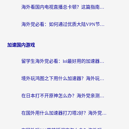
海外看国内电视直播总卡顿？这篇指南教你选对回国加速器，无缝追剧不发愁
海外党必看：如何通过优质大陆VPN节点无缝访问国内资源？
加速国内游戏
留学生海外党必看：lol最好用的加速器怎么选？附一梦江湖、神鬼传奇加速攻略
境外玩鸿图之下用什么加速器？海外玩家必看的国服游戏加速全攻略
在日本打不开原神怎么办？海外党亲测有效的国服游戏加速指南
在国外用什么加速器打刀塔2好？海外党国服游戏加速避坑指南