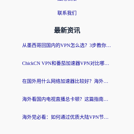
联系我们
最新资讯
从墨西哥回国内的VPN怎么选？3步教你无缝刷剧、玩国服游戏
ChickCN VPN和番茄加速器VPN对比哪个回国效果更好？海外党亲测后的真实答案
在国外用什么网络加速器比较好？海外党亲测：从痛点到解决方案的全攻略
海外看国内电视直播总卡顿？这篇指南教你选对回国加速器，无缝追剧不发愁
海外党必看：如何通过优质大陆VPN节点无缝访问国内资源？