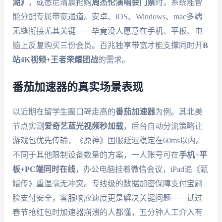
湖》
，或悉尼清晨抢购
周杰伦演唱会门票
时，系统能智
能分配专属带宽通道。安卓、iOS、Windows、mac多端
无缝衔接尤其关键——毕竟没人愿意在手机、平板、电
脑上反复购买三份会员。百兆独享带宽才能支撑同时开
B
站4K视频+王者荣耀团战
的需求。
番茄加速器的真实场景表现
以近期在留学生圈口碑走高的
番茄加速器
为例。其北美
节点实测
爱奇艺蓝光视频秒加载
，后台自动分流策略让
游戏包优先传输，《原神》国服延迟稳定在60ms以内。
不同于其他限制设备数量的方案，一人账号可在
手机+平
板+PC端同时在线
，办公电脑挂着微信会议，iPad追《甄
嬛传》重温毫无冲突。专线级的数据加密保障支付宝刷
脸支付安全，客服响应速度更是解决关键问题——试过
春节抢红包时加速器崩溃的人都懂，五分钟人工介入有