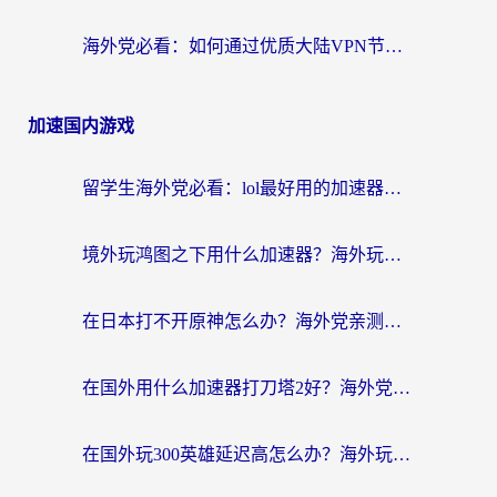
海外党必看：如何通过优质大陆VPN节点无缝访问国内资源？
加速国内游戏
留学生海外党必看：lol最好用的加速器怎么选？附一梦江湖、神鬼传奇加速攻略
境外玩鸿图之下用什么加速器？海外玩家必看的国服游戏加速全攻略
在日本打不开原神怎么办？海外党亲测有效的国服游戏加速指南
在国外用什么加速器打刀塔2好？海外党国服游戏加速避坑指南
在国外玩300英雄延迟高怎么办？海外玩家亲测有效的加速器选择指南