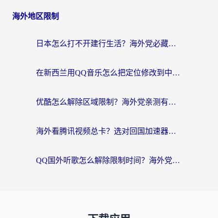
海外地区限制
日本怎么打不开建行生活？海外党必藏的回国加速指南（含丹麦国外影音问题破解）
在新西兰用QQ音乐怎么把定位修改到中国国内？海外党听歌追剧的实用指南
优酷怎么解除区域限制？海外党亲测有效的回国加速器选择指南
海外看腾讯视频总卡？选对回国加速器，还能解决英国1号店定位+欧洲杯CCTV5直播问题
QQ国外听歌怎么解除限制时间？海外党亲测有效的回国加速方案