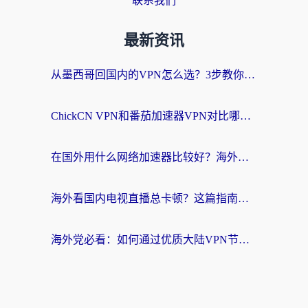
联系我们
最新资讯
从墨西哥回国内的VPN怎么选？3步教你无缝刷剧、玩国服游戏
ChickCN VPN和番茄加速器VPN对比哪个回国效果更好？海外党亲测后的真实答案
在国外用什么网络加速器比较好？海外党亲测：从痛点到解决方案的全攻略
海外看国内电视直播总卡顿？这篇指南教你选对回国加速器，无缝追剧不发愁
海外党必看：如何通过优质大陆VPN节点无缝访问国内资源？