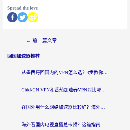
Spread the love
←
前一篇文章
回国加速器推荐
从墨西哥回国内的VPN怎么选？3步教你无缝刷剧、玩国服游戏
ChickCN VPN和番茄加速器VPN对比哪个回国效果更好？海外党亲测后的真实答案
在国外用什么网络加速器比较好？海外党亲测：从痛点到解决方案的全攻略
海外看国内电视直播总卡顿？这篇指南教你选对回国加速器，无缝追剧不发愁