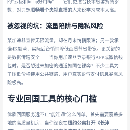
的"云极和initap好用吗"——它们更适合技术极客折腾参
数，对只想
顺畅看个央视直播
的人来说学习成本太高。
被忽视的坑：流量陷阱与隐私风险
某加速器宣传无限流量，却在月末悄悄限速；另一款承
诺4K超清，实际后台悄悄降低画质节省带宽。更关键的
是数据传输安全——当你用加速器登录银行APP或微信钱
包时，是否想过未加密的通道如同在裸奔？不少工具为
了压低价格使用公共链路，用户真实IP与支付信息暴露风
险极高。
专业回国工具的核心门槛
优质回国服务远不止"能连通"这么简单。首先需要覆盖多
地的高质量机房，当你深夜在
纽约公寓打开《长津