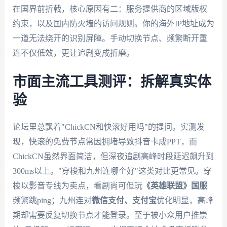
在国界前折戟，核心原因有二：服务提供商的区域版权
约束，以及国内防火墙的访问规则。你的海外IP地址成为
一道无法绕开的识别屏障。手动切换节点、频繁断开重
连不仅低效，更让追剧变成折磨。
市面主流工具测评：拆解真实体
验
论坛里总飘着"ChickCN和快滚好用吗"的提问。实测发
现，快滚的免费节点常因拥堵导致抖音卡成PPT，而
ChickCN虽然界面简洁，但深夜追剧高峰时段延迟飙升到
300ms以上。"穿梭和九州连哪个好"这类对比更常见。穿
梭以影音专线为卖点，看剧尚可但玩
《英雄联盟》国服
频繁跳ping；九州连对
微信支付、支付宝
优化明显，高峰
期却需要反复切换节点才能登录。至于被小众用户推崇