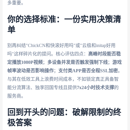
多重要。
你的选择标准：一份实用决策清
单
别再纠结"ChickCN和快滚好用吗"或"云极和initap好用
吗"这样碎片化的提问。核心评估四点：
高峰时段能否稳
定播放1080P视频
；
多设备并发是否触发强制下线
；
游戏
帧率波动是否影响操作
；
支付类APP是否全程SSL加密
。
与其在低效工具上浪费时间成本，不如锁定真正具备智
能分流算法、独享回国专线且提供
7x24小时技术支撑
的
服务商。
回到开头的问题：破解限制的终
极答案