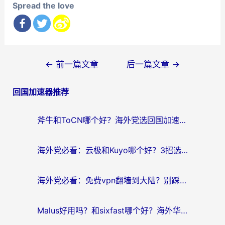
Spread the love
文
←
前一篇文章
后一篇文章
→
章
回国加速器推荐
导
航
斧牛和ToCN哪个好？海外党选回国加速器的避坑指南（附免费工具推荐）
海外党必看：云极和Kuyo哪个好？3招选对回国加速器，无缝刷国内资源
海外党必看：免费vpn翻墙到大陆？别踩坑！教你选对回国加速器无缝追剧玩游戏
Malus好用吗？和sixfast哪个好？海外华人亲测3款热门回国加速器，附排名指南