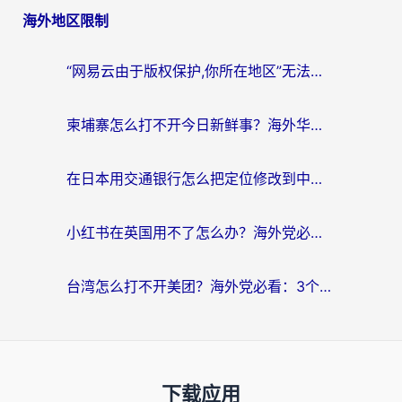
海外地区限制
“网易云由于版权保护,你所在地区”无法播放？海外党听国内音乐听书的加速器选择指南
柬埔寨怎么打不开今日新鲜事？海外华人追剧看新闻的加速器选择指南
在日本用交通银行怎么把定位修改到中国国内？海外党必备实用指南（附追剧支付社交全解）
小红书在英国用不了怎么办？海外党必看的回国加速解决方案
台湾怎么打不开美团？海外党必看：3个实用技巧解决国内App地区限制难题
下载应用