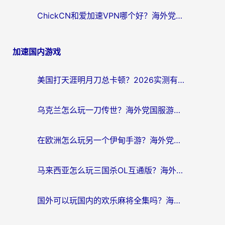
ChickCN和爱加速VPN哪个好？海外党亲测3款回国加速器，这一款才是无缝访问国内资源的最优解
加速国内游戏
美国打天涯明月刀总卡顿？2026实测有效的加速器推荐（附跨平台使用技巧）
乌克兰怎么玩一刀传世？海外党国服游戏加速终极指南（附天下-异兽山海街头篮球实测）
在欧洲怎么玩另一个伊甸手游？海外党亲测有效的国服游戏加速指南
马来西亚怎么玩三国杀OL互通版？海外党必看的国服游戏加速器避坑指南
国外可以玩国内的欢乐麻将全集吗？海外党亲测有效的国服游戏加速指南