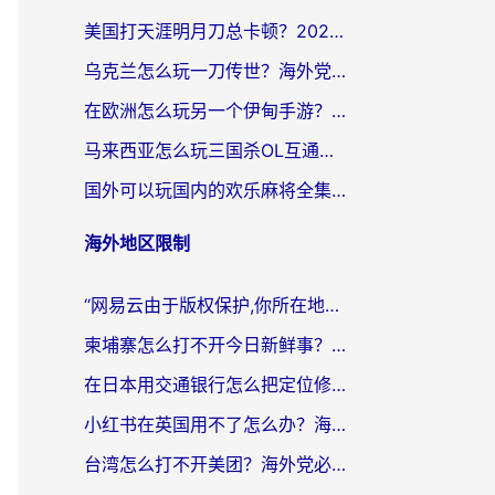
美国打天涯明月刀总卡顿？2026实测有效的加速器推荐（附跨平台使用技巧）
乌克兰怎么玩一刀传世？海外党国服游戏加速终极指南（附天下-异兽山海街头篮球实测）
在欧洲怎么玩另一个伊甸手游？海外党亲测有效的国服游戏加速指南
马来西亚怎么玩三国杀OL互通版？海外党必看的国服游戏加速器避坑指南
国外可以玩国内的欢乐麻将全集吗？海外党亲测有效的国服游戏加速指南
海外地区限制
“网易云由于版权保护,你所在地区”无法播放？海外党听国内音乐听书的加速器选择指南
柬埔寨怎么打不开今日新鲜事？海外华人追剧看新闻的加速器选择指南
在日本用交通银行怎么把定位修改到中国国内？海外党必备实用指南（附追剧支付社交全解）
小红书在英国用不了怎么办？海外党必看的回国加速解决方案
台湾怎么打不开美团？海外党必看：3个实用技巧解决国内App地区限制难题