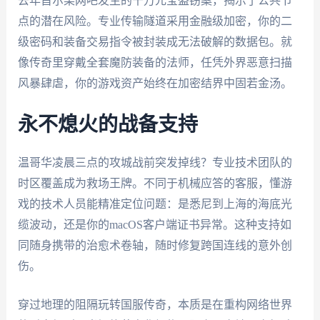
去年首尔某网吧发生的千万元宝盗窃案，揭示了公共节
点的潜在风险。专业传输隧道采用金融级加密，你的二
级密码和装备交易指令被封装成无法破解的数据包。就
像传奇里穿戴全套魔防装备的法师，任凭外界恶意扫描
风暴肆虐，你的游戏资产始终在加密结界中固若金汤。
永不熄火的战备支持
温哥华凌晨三点的攻城战前突发掉线？专业技术团队的
时区覆盖成为救场王牌。不同于机械应答的客服，懂游
戏的技术人员能精准定位问题：是悉尼到上海的海底光
缆波动，还是你的macOS客户端证书异常。这种支持如
同随身携带的治愈术卷轴，随时修复跨国连线的意外创
伤。
穿过地理的阻隔玩转国服传奇，本质是在重构网络世界