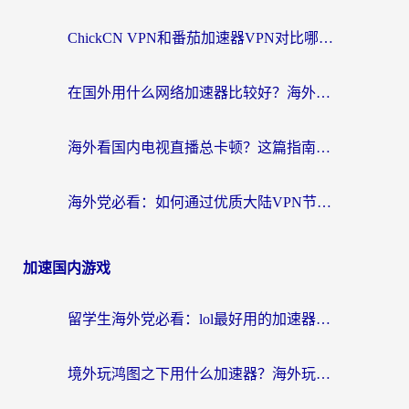
ChickCN VPN和番茄加速器VPN对比哪个回国效果更好？海外党亲测后的真实答案
在国外用什么网络加速器比较好？海外党亲测：从痛点到解决方案的全攻略
海外看国内电视直播总卡顿？这篇指南教你选对回国加速器，无缝追剧不发愁
海外党必看：如何通过优质大陆VPN节点无缝访问国内资源？
加速国内游戏
留学生海外党必看：lol最好用的加速器怎么选？附一梦江湖、神鬼传奇加速攻略
境外玩鸿图之下用什么加速器？海外玩家必看的国服游戏加速全攻略