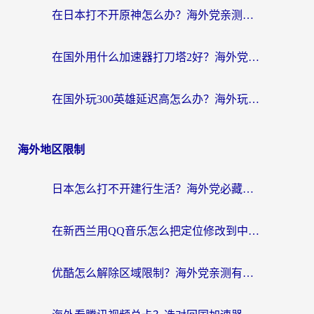
在日本打不开原神怎么办？海外党亲测有效的国服游戏加速指南
在国外用什么加速器打刀塔2好？海外党国服游戏加速避坑指南
在国外玩300英雄延迟高怎么办？海外玩家亲测有效的加速器选择指南
海外地区限制
日本怎么打不开建行生活？海外党必藏的回国加速指南（含丹麦国外影音问题破解）
在新西兰用QQ音乐怎么把定位修改到中国国内？海外党听歌追剧的实用指南
优酷怎么解除区域限制？海外党亲测有效的回国加速器选择指南