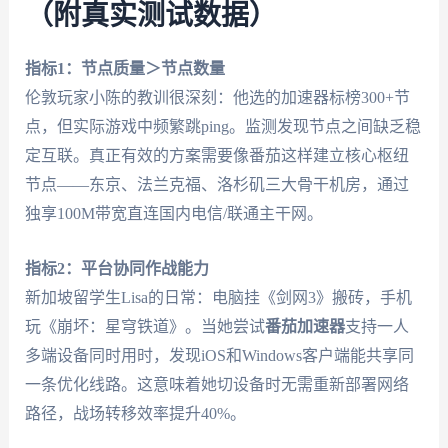
（附真实测试数据）
指标1：节点质量＞节点数量
伦敦玩家小陈的教训很深刻：他选的加速器标榜300+节
点，但实际游戏中频繁跳ping。监测发现节点之间缺乏稳
定互联。真正有效的方案需要像番茄这样建立核心枢纽
节点——东京、法兰克福、洛杉矶三大骨干机房，通过
独享100M带宽直连国内电信/联通主干网。
指标2：平台协同作战能力
新加坡留学生Lisa的日常：电脑挂《剑网3》搬砖，手机
玩《崩坏：星穹铁道》。当她尝试
番茄加速器
支持一人
多端设备同时用时，发现iOS和Windows客户端能共享同
一条优化线路。这意味着她切设备时无需重新部署网络
路径，战场转移效率提升40%。