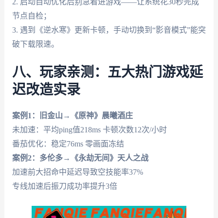
2. 启动自动优化后别急着进游戏——让系统花30秒完成
节点自检；
3. 遇到《逆水寒》更新卡顿，手动切换到“影音模式”能突
破下载限速。
八、玩家亲测：五大热门游戏延
迟改造实录
案例1：旧金山→《原神》晨曦酒庄
未加速：平均ping值218ms 卡顿次数12次/小时
番茄优化：稳定76ms 零画面冻结
案例2：多伦多→《永劫无间》天人之战
加速前大招命中延迟导致空技能率37%
专线加速后振刀成功率提升3倍