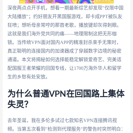
深夜两点点开手机，想看一期最新综艺却发现"仅限中国
大陆播放"；约好朋友开黑国服游戏，却卡成PPT被队友
狂喷；想听母亲常哼的那首老歌，播放键却灰得刺眼。
这就是我们海外党共同的痛——地理限制这把无形枷
锁。当传统VPN面对国内APP的精准封杀束手无策时，
真正聪明的连接国内的加速器成了穿越数字边境的秘密
通道。本文将揭秘如何选择能稳定解锁爱奇艺、完美适
配国服王者荣耀的回国专线，让1700万海外华人和留学
生的乡愁有处安放。
为什么普通VPN在回国路上集体
失灵？
去年圣诞，我在多伦多试过七款知名VPN连接腾讯视
频。当第五次看到"检测到代理服务"的警告时突然明白：