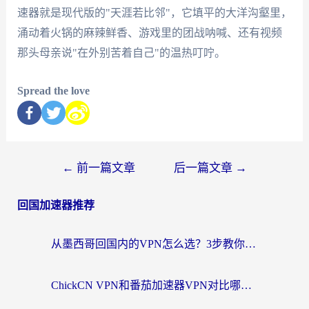
速器就是现代版的"天涯若比邻"，它填平的大洋沟壑里，
涌动着火锅的麻辣鲜香、游戏里的团战呐喊、还有视频
那头母亲说"在外别苦着自己"的温热叮咛。
Spread the love
←
前一篇文章
后一篇文章
→
回国加速器推荐
从墨西哥回国内的VPN怎么选？3步教你无缝刷剧、玩国服游戏
ChickCN VPN和番茄加速器VPN对比哪个回国效果更好？海外党亲测后的真实答案