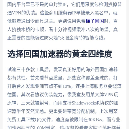
国内平台早已不是简单封锁IP，它们用深度包检测扒掉普
通VPN的伪装。这些商用服务器IP早被录入黑名单，就
像戴着通缉令面具过关。更别说用免费
梯子回国
时，百
人挤独木桥的卡顿，看十分钟视频缓冲八次的绝望。真
正需要的是能骗过防火墙"火眼金睛"的智能专线。
选择回国加速器的黄金四维度
试遍三十多款工具后，发现真正好用的海外回国加速器
都有共性。首先看节点质量，那些宣称覆盖全球的，打
开后台才发现亚洲节点不到10%，连接上海服务器要绕道
德国。其次看协议伪装能力，像我室友用某大牌VPN玩
原神，三天就被封号，而用支持ShadowsocksR协议的加
速器半年安然无恙。更重要是带宽分配机制，上次用某
免费工具下载QQ文件，速度竟被限制在30KB/s，而专业
加速器独享的100M带宽，传4K监控看老家院子落叶都丝