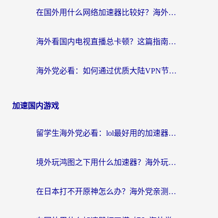
在国外用什么网络加速器比较好？海外党亲测：从痛点到解决方案的全攻略
海外看国内电视直播总卡顿？这篇指南教你选对回国加速器，无缝追剧不发愁
海外党必看：如何通过优质大陆VPN节点无缝访问国内资源？
加速国内游戏
留学生海外党必看：lol最好用的加速器怎么选？附一梦江湖、神鬼传奇加速攻略
境外玩鸿图之下用什么加速器？海外玩家必看的国服游戏加速全攻略
在日本打不开原神怎么办？海外党亲测有效的国服游戏加速指南