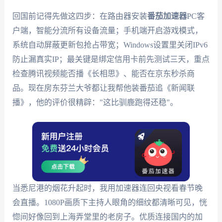
回国前记得先做这四步：在路由器安装
番茄加速器
PC客
户端，智能分流所有设备流量；手机端开启游戏模式，
系统自动屏蔽更新包抢占带宽；Windows设置里关闭IPv6
防止漏真实IP；最关键是绑定信用卡前先测试三天，重点
检查腾讯视频能否播《长相思》、能否在京东秒杀商
品。现在房东芬兰大爷都让我帮他装番茄追《新闻联
播》，他的评价很精辟："这比驯鹿跑得还稳"。
当悉尼港的烟花升起时，我用加速器连回央视看春节晚
会直播。1080P画质下主持人眼角的细纹都清晰可见，恍
惚间好像回到上海弄堂里的老房子。优质连接国内的加