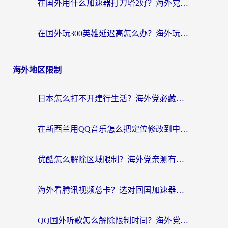
在国外用什么加速器打刀塔2好？海外党国服游戏加速避坑指南
在国外玩300英雄延迟高怎么办？海外玩家亲测有效的加速器选择指南
海外地区限制
日本怎么打不开建行生活？海外党必藏的回国加速指南（含丹麦国外影音问题破解）
在新西兰用QQ音乐怎么把定位修改到中国国内？海外党听歌追剧的实用指南
优酷怎么解除区域限制？海外党亲测有效的回国加速器选择指南
海外看腾讯视频总卡？选对回国加速器，还能解决英国1号店定位+欧洲杯CCTV5直播问题
QQ国外听歌怎么解除限制时间？海外党亲测有效的回国加速方案