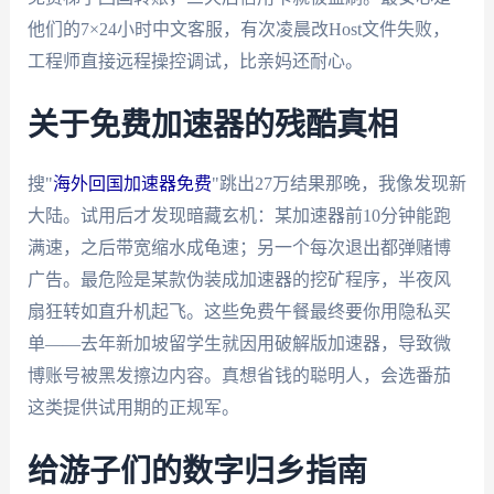
他们的7×24小时中文客服，有次凌晨改Host文件失败，
工程师直接远程操控调试，比亲妈还耐心。
关于免费加速器的残酷真相
搜"
海外回国加速器免费
"跳出27万结果那晚，我像发现新
大陆。试用后才发现暗藏玄机：某加速器前10分钟能跑
满速，之后带宽缩水成龟速；另一个每次退出都弹赌博
广告。最危险是某款伪装成加速器的挖矿程序，半夜风
扇狂转如直升机起飞。这些免费午餐最终要你用隐私买
单——去年新加坡留学生就因用破解版加速器，导致微
博账号被黑发擦边内容。真想省钱的聪明人，会选番茄
这类提供试用期的正规军。
给游子们的数字归乡指南