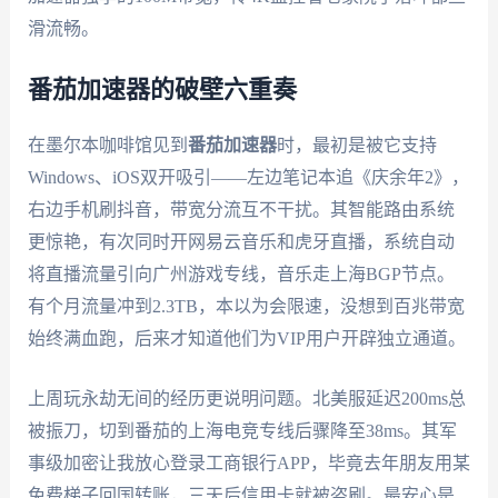
滑流畅。
番茄加速器的破壁六重奏
在墨尔本咖啡馆见到
番茄加速器
时，最初是被它支持
Windows、iOS双开吸引——左边笔记本追《庆余年2》，
右边手机刷抖音，带宽分流互不干扰。其智能路由系统
更惊艳，有次同时开网易云音乐和虎牙直播，系统自动
将直播流量引向广州游戏专线，音乐走上海BGP节点。
有个月流量冲到2.3TB，本以为会限速，没想到百兆带宽
始终满血跑，后来才知道他们为VIP用户开辟独立通道。
上周玩永劫无间的经历更说明问题。北美服延迟200ms总
被振刀，切到番茄的上海电竞专线后骤降至38ms。其军
事级加密让我放心登录工商银行APP，毕竟去年朋友用某
免费梯子回国转账，三天后信用卡就被盗刷。最安心是