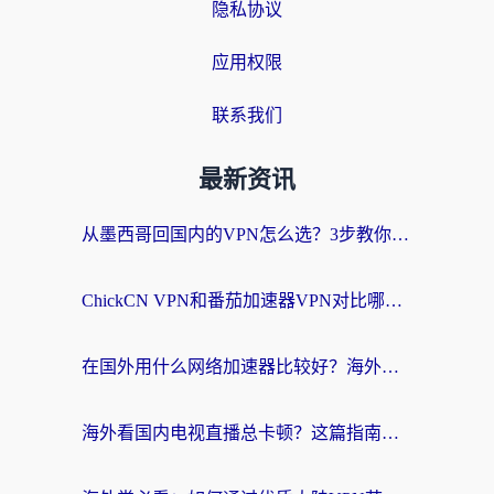
隐私协议
应用权限
联系我们
最新资讯
从墨西哥回国内的VPN怎么选？3步教你无缝刷剧、玩国服游戏
ChickCN VPN和番茄加速器VPN对比哪个回国效果更好？海外党亲测后的真实答案
在国外用什么网络加速器比较好？海外党亲测：从痛点到解决方案的全攻略
海外看国内电视直播总卡顿？这篇指南教你选对回国加速器，无缝追剧不发愁