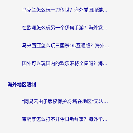
乌克兰怎么玩一刀传世？海外党国服游戏加速终极指南（附天下-异兽山海街头篮球实测）
在欧洲怎么玩另一个伊甸手游？海外党亲测有效的国服游戏加速指南
马来西亚怎么玩三国杀OL互通版？海外党必看的国服游戏加速器避坑指南
国外可以玩国内的欢乐麻将全集吗？海外党亲测有效的国服游戏加速指南
海外地区限制
“网易云由于版权保护,你所在地区”无法播放？海外党听国内音乐听书的加速器选择指南
柬埔寨怎么打不开今日新鲜事？海外华人追剧看新闻的加速器选择指南