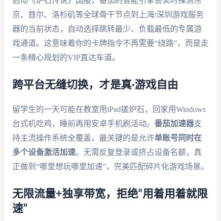
启动《炉石传说》国服，番茄的智能引擎会实时探测东
京、首尔、洛杉矶等全球骨干节点到上海/深圳游戏服务
器的当前状态，自动选择跳转最少、负载最低的专属游
戏通道。这意味着你的卡牌指令不再需要“绕路”，而是走
一条精心规划的VIP直达车道。
跨平台无缝切换，才是真·游戏自由
留学生的一天可能在教室用iPad搓炉石，回家用Windows
台式机吃鸡，睡前再用安卓手机刷活动。
番茄加速器
支
持主流操作系统全覆盖，最关键的是允许
单账号同时在
多个设备激活加速
。无需反复登录或挤占设备名额，真
正做到“哪里想玩哪里加速”，完美匹配碎片化游戏场景。
无限流量+独享带宽，拒绝“用着用着就限
速”