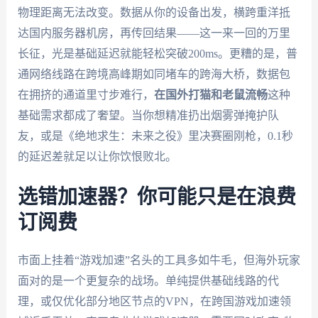
物理距离无法改变。数据从你的设备出发，横跨重洋抵
达国内服务器机房，再传回结果——这一来一回的万里
长征，光是基础延迟就能轻松突破200ms。更糟的是，普
通网络线路在跨境高峰期如同堵车的跨海大桥，数据包
在拥挤的通道里寸步难行，
在国外打猫和老鼠流畅
这种
基础需求都成了奢望。当你想精准扔出烟雾弹掩护队
友，或是《绝地求生：未来之役》里决赛圈刚枪，0.1秒
的延迟差就足以让你饮恨败北。
选错加速器？你可能只是在浪费
订阅费
市面上挂着“游戏加速”名头的工具多如牛毛，但海外玩家
面对的是一个更复杂的战场。单纯提供基础线路的代
理，或仅优化部分地区节点的VPN，在跨国游戏加速领