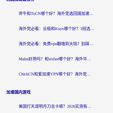
斧牛和ToCN哪个好？海外党选回国加速器的避坑指南（附免费工具推荐）
海外党必看：云极和Kuyo哪个好？3招选对回国加速器，无缝刷国内资源
海外党必看：免费vpn翻墙到大陆？别踩坑！教你选对回国加速器无缝追剧玩游戏
Malus好用吗？和sixfast哪个好？海外华人亲测3款热门回国加速器，附排名指南
ChickCN和爱加速VPN哪个好？海外党亲测3款回国加速器，这一款才是无缝访问国内资源的最优解
加速国内游戏
美国打天涯明月刀总卡顿？2026实测有效的加速器推荐（附跨平台使用技巧）