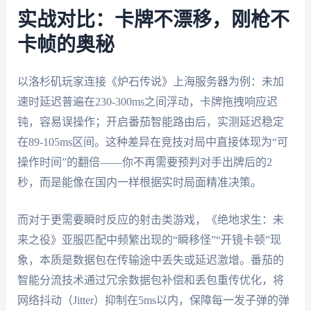
实战对比：卡牌不漂移，刚枪不
卡帧的奥秘
以洛杉矶玩家连接《炉石传说》上海服务器为例：未加
速时延迟普遍在230-300ms之间浮动，卡牌拖拽响应迟
钝，容易误操作；开启番茄智能路由后，实测延迟稳定
在89-105ms区间。这种差异在竞技对局中直接体现为“可
操作时间”的翻倍——你不再需要预判对手出牌后的2
秒，而是能像在国内一样根据实时局面精准决策。
而对于更需要瞬时反应的射击类游戏，《绝地求生：未
来之役》亚服匹配中频繁出现的“瞬移怪”“开镜卡顿”现
象，本质是数据包在传输途中丢失或延迟激增。番茄的
智能分流技术通过冗余数据包补偿和丢包重传优化，将
网络抖动（Jitter）抑制在5ms以内，保障每一发子弹的弹