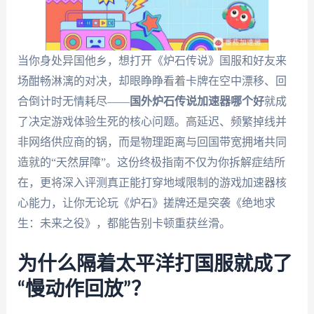
当你身处异国他乡，想打开《炉石传说》国服和好友来
场酣畅淋漓的对决，却眼睁睁看着卡牌在空中漂移、回
合倒计时无情耗尽——
国外炉石传说加速器哪个好
就成
了决定游戏体验生死的核心问题。高延迟、频繁掉线并
非网络供应商的锅，而是物理距离与回国带宽拥堵共同
造就的“天然屏障”。这份终极指南不仅为你拆解症结所
在，更将深入评测真正能打穿地域限制的游戏加速器核
心能力，让你无论玩《炉石》搓牌还是突袭《绝地求
生：未来之役》，都能告别卡顿重获丝滑。
为什么隔着太平洋打国服就成了
“慢动作回放”？