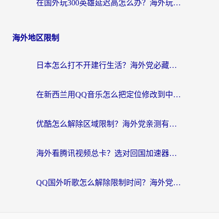
在国外玩300英雄延迟高怎么办？海外玩家亲测有效的加速器选择指南
海外地区限制
日本怎么打不开建行生活？海外党必藏的回国加速指南（含丹麦国外影音问题破解）
在新西兰用QQ音乐怎么把定位修改到中国国内？海外党听歌追剧的实用指南
优酷怎么解除区域限制？海外党亲测有效的回国加速器选择指南
海外看腾讯视频总卡？选对回国加速器，还能解决英国1号店定位+欧洲杯CCTV5直播问题
QQ国外听歌怎么解除限制时间？海外党亲测有效的回国加速方案