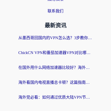
联系我们
最新资讯
从墨西哥回国内的VPN怎么选？3步教你无缝刷剧、玩国服游戏
ChickCN VPN和番茄加速器VPN对比哪个回国效果更好？海外党亲测后的真实答案
在国外用什么网络加速器比较好？海外党亲测：从痛点到解决方案的全攻略
海外看国内电视直播总卡顿？这篇指南教你选对回国加速器，无缝追剧不发愁
海外党必看：如何通过优质大陆VPN节点无缝访问国内资源？