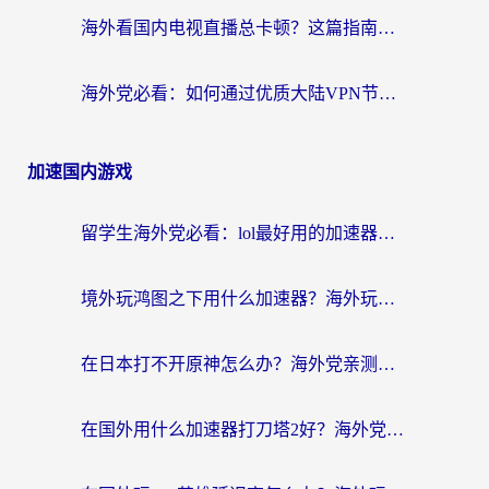
海外看国内电视直播总卡顿？这篇指南教你选对回国加速器，无缝追剧不发愁
海外党必看：如何通过优质大陆VPN节点无缝访问国内资源？
加速国内游戏
留学生海外党必看：lol最好用的加速器怎么选？附一梦江湖、神鬼传奇加速攻略
境外玩鸿图之下用什么加速器？海外玩家必看的国服游戏加速全攻略
在日本打不开原神怎么办？海外党亲测有效的国服游戏加速指南
在国外用什么加速器打刀塔2好？海外党国服游戏加速避坑指南