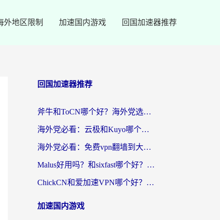
海外地区限制
加速国内游戏
回国加速器推荐
回国加速器推荐
斧牛和ToCN哪个好？海外党选回国加速器的避坑指南（附免费工具推荐）
海外党必看：云极和Kuyo哪个好？3招选对回国加速器，无缝刷国内资源
海外党必看：免费vpn翻墙到大陆？别踩坑！教你选对回国加速器无缝追剧玩游戏
Malus好用吗？和sixfast哪个好？海外华人亲测3款热门回国加速器，附排名指南
ChickCN和爱加速VPN哪个好？海外党亲测3款回国加速器，这一款才是无缝访问国内资源的最优解
加速国内游戏