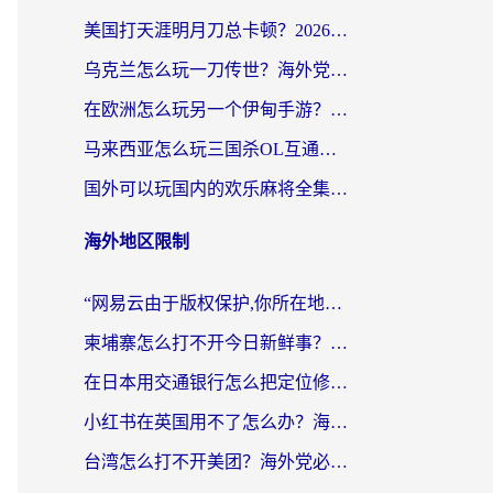
美国打天涯明月刀总卡顿？2026实测有效的加速器推荐（附跨平台使用技巧）
乌克兰怎么玩一刀传世？海外党国服游戏加速终极指南（附天下-异兽山海街头篮球实测）
在欧洲怎么玩另一个伊甸手游？海外党亲测有效的国服游戏加速指南
马来西亚怎么玩三国杀OL互通版？海外党必看的国服游戏加速器避坑指南
国外可以玩国内的欢乐麻将全集吗？海外党亲测有效的国服游戏加速指南
海外地区限制
“网易云由于版权保护,你所在地区”无法播放？海外党听国内音乐听书的加速器选择指南
柬埔寨怎么打不开今日新鲜事？海外华人追剧看新闻的加速器选择指南
在日本用交通银行怎么把定位修改到中国国内？海外党必备实用指南（附追剧支付社交全解）
小红书在英国用不了怎么办？海外党必看的回国加速解决方案
台湾怎么打不开美团？海外党必看：3个实用技巧解决国内App地区限制难题