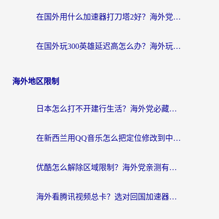
在国外用什么加速器打刀塔2好？海外党国服游戏加速避坑指南
在国外玩300英雄延迟高怎么办？海外玩家亲测有效的加速器选择指南
海外地区限制
日本怎么打不开建行生活？海外党必藏的回国加速指南（含丹麦国外影音问题破解）
在新西兰用QQ音乐怎么把定位修改到中国国内？海外党听歌追剧的实用指南
优酷怎么解除区域限制？海外党亲测有效的回国加速器选择指南
海外看腾讯视频总卡？选对回国加速器，还能解决英国1号店定位+欧洲杯CCTV5直播问题