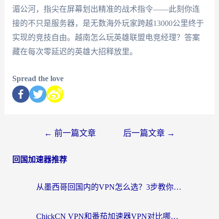
湄公河，指尖在屏幕划出精准的战术指令——此刻你连
接的不只是服务器，是无数海外玩家跨越13000公里终于
实现的竞技自由。越南怎么玩英雄联盟电竞经理？答案
藏在每次零延迟的英雄大招释放里。
Spread the love
←
前一篇文章
后一篇文章
→
回国加速器推荐
从墨西哥回国内的VPN怎么选？3步教你无缝刷剧、玩国服游戏
ChickCN VPN和番茄加速器VPN对比哪个回国效果更好？海外党亲测后的真实答案