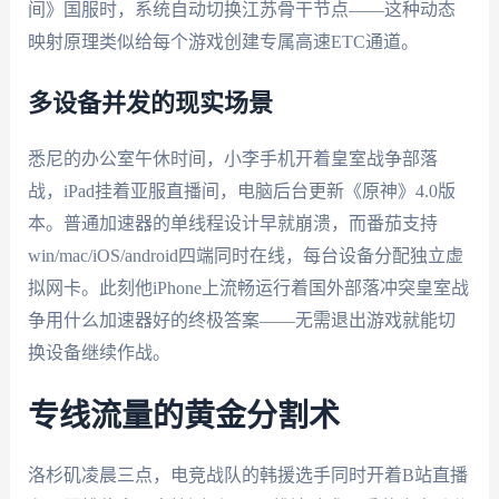
间》国服时，系统自动切换江苏骨干节点——这种动态
映射原理类似给每个游戏创建专属高速ETC通道。
多设备并发的现实场景
悉尼的办公室午休时间，小李手机开着皇室战争部落
战，iPad挂着亚服直播间，电脑后台更新《原神》4.0版
本。普通加速器的单线程设计早就崩溃，而番茄支持
win/mac/iOS/android四端同时在线，每台设备分配独立虚
拟网卡。此刻他iPhone上流畅运行着国外部落冲突皇室战
争用什么加速器好的终极答案——无需退出游戏就能切
换设备继续作战。
专线流量的黄金分割术
洛杉矶凌晨三点，电竞战队的韩援选手同时开着B站直播