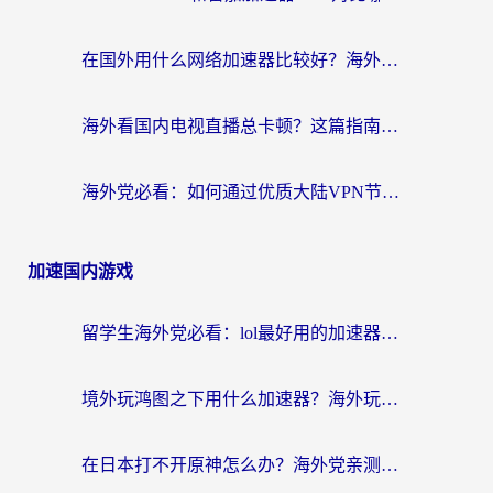
在国外用什么网络加速器比较好？海外党亲测：从痛点到解决方案的全攻略
海外看国内电视直播总卡顿？这篇指南教你选对回国加速器，无缝追剧不发愁
海外党必看：如何通过优质大陆VPN节点无缝访问国内资源？
加速国内游戏
留学生海外党必看：lol最好用的加速器怎么选？附一梦江湖、神鬼传奇加速攻略
境外玩鸿图之下用什么加速器？海外玩家必看的国服游戏加速全攻略
在日本打不开原神怎么办？海外党亲测有效的国服游戏加速指南