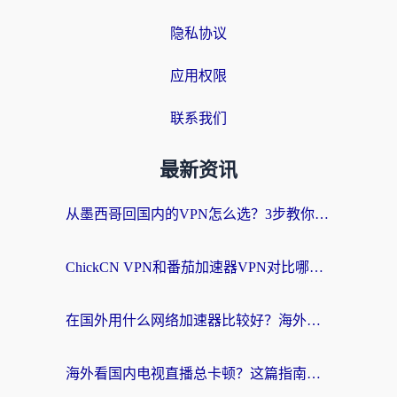
隐私协议
应用权限
联系我们
最新资讯
从墨西哥回国内的VPN怎么选？3步教你无缝刷剧、玩国服游戏
ChickCN VPN和番茄加速器VPN对比哪个回国效果更好？海外党亲测后的真实答案
在国外用什么网络加速器比较好？海外党亲测：从痛点到解决方案的全攻略
海外看国内电视直播总卡顿？这篇指南教你选对回国加速器，无缝追剧不发愁