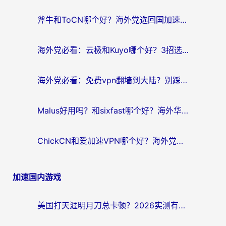
航
斧牛和ToCN哪个好？海外党选回国加速器的避坑指南（附免费工具推荐）
海外党必看：云极和Kuyo哪个好？3招选对回国加速器，无缝刷国内资源
海外党必看：免费vpn翻墙到大陆？别踩坑！教你选对回国加速器无缝追剧玩游戏
Malus好用吗？和sixfast哪个好？海外华人亲测3款热门回国加速器，附排名指南
ChickCN和爱加速VPN哪个好？海外党亲测3款回国加速器，这一款才是无缝访问国内资源的最优解
加速国内游戏
美国打天涯明月刀总卡顿？2026实测有效的加速器推荐（附跨平台使用技巧）