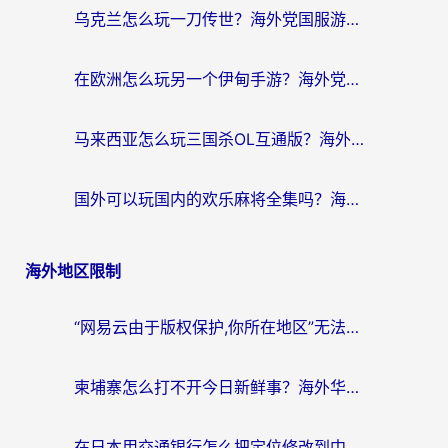
乌克兰怎么玩一刀传世？海外党国服游戏加速终极指南（附天下-异兽山海街头篮球实测）
在欧洲怎么玩另一个伊甸手游？海外党亲测有效的国服游戏加速指南
马来西亚怎么玩三国杀OL互通版？海外党必看的国服游戏加速器避坑指南
国外可以玩国内的欢乐麻将全集吗？海外党亲测有效的国服游戏加速指南
海外地区限制
“网易云由于版权保护,你所在地区”无法播放？海外党听国内音乐听书的加速器选择指南
柬埔寨怎么打不开今日新鲜事？海外华人追剧看新闻的加速器选择指南
在日本用交通银行怎么把定位修改到中国国内？海外党必备实用指南（附追剧支付社交全解）