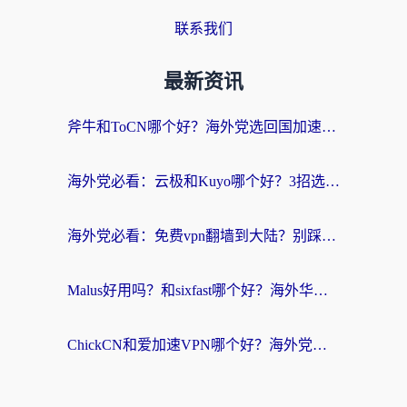
联系我们
最新资讯
斧牛和ToCN哪个好？海外党选回国加速器的避坑指南（附免费工具推荐）
海外党必看：云极和Kuyo哪个好？3招选对回国加速器，无缝刷国内资源
海外党必看：免费vpn翻墙到大陆？别踩坑！教你选对回国加速器无缝追剧玩游戏
Malus好用吗？和sixfast哪个好？海外华人亲测3款热门回国加速器，附排名指南
ChickCN和爱加速VPN哪个好？海外党亲测3款回国加速器，这一款才是无缝访问国内资源的最优解