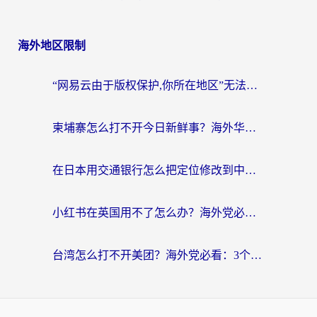
海外地区限制
“网易云由于版权保护,你所在地区”无法播放？海外党听国内音乐听书的加速器选择指南
柬埔寨怎么打不开今日新鲜事？海外华人追剧看新闻的加速器选择指南
在日本用交通银行怎么把定位修改到中国国内？海外党必备实用指南（附追剧支付社交全解）
小红书在英国用不了怎么办？海外党必看的回国加速解决方案
台湾怎么打不开美团？海外党必看：3个实用技巧解决国内App地区限制难题