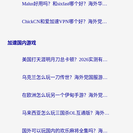
Malus好用吗？和sixfast哪个好？海外华人亲测3款热门回国加速器，附排名指南
ChickCN和爱加速VPN哪个好？海外党亲测3款回国加速器，这一款才是无缝访问国内资源的最优解
加速国内游戏
美国打天涯明月刀总卡顿？2026实测有效的加速器推荐（附跨平台使用技巧）
乌克兰怎么玩一刀传世？海外党国服游戏加速终极指南（附天下-异兽山海街头篮球实测）
在欧洲怎么玩另一个伊甸手游？海外党亲测有效的国服游戏加速指南
马来西亚怎么玩三国杀OL互通版？海外党必看的国服游戏加速器避坑指南
国外可以玩国内的欢乐麻将全集吗？海外党亲测有效的国服游戏加速指南