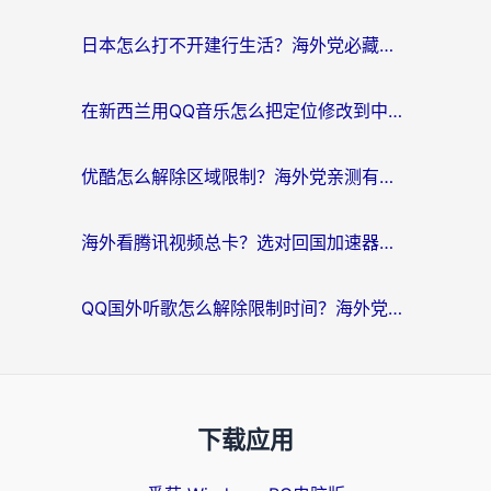
日本怎么打不开建行生活？海外党必藏的回国加速指南（含丹麦国外影音问题破解）
在新西兰用QQ音乐怎么把定位修改到中国国内？海外党听歌追剧的实用指南
优酷怎么解除区域限制？海外党亲测有效的回国加速器选择指南
海外看腾讯视频总卡？选对回国加速器，还能解决英国1号店定位+欧洲杯CCTV5直播问题
QQ国外听歌怎么解除限制时间？海外党亲测有效的回国加速方案
下载应用