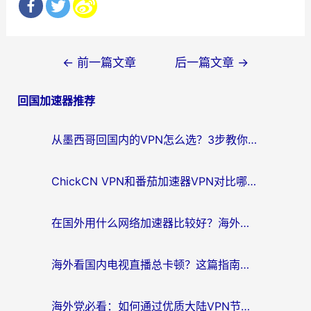
文
←
前一篇文章
后一篇文章
→
章
回国加速器推荐
导
航
从墨西哥回国内的VPN怎么选？3步教你无缝刷剧、玩国服游戏
ChickCN VPN和番茄加速器VPN对比哪个回国效果更好？海外党亲测后的真实答案
在国外用什么网络加速器比较好？海外党亲测：从痛点到解决方案的全攻略
海外看国内电视直播总卡顿？这篇指南教你选对回国加速器，无缝追剧不发愁
海外党必看：如何通过优质大陆VPN节点无缝访问国内资源？