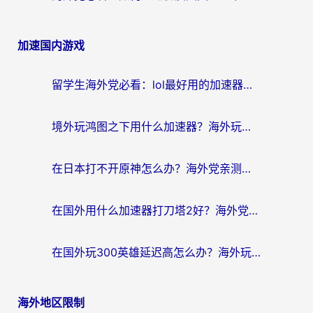
加速国内游戏
留学生海外党必看：lol最好用的加速器怎么选？附一梦江湖、神鬼传奇加速攻略
境外玩鸿图之下用什么加速器？海外玩家必看的国服游戏加速全攻略
在日本打不开原神怎么办？海外党亲测有效的国服游戏加速指南
在国外用什么加速器打刀塔2好？海外党国服游戏加速避坑指南
在国外玩300英雄延迟高怎么办？海外玩家亲测有效的加速器选择指南
海外地区限制