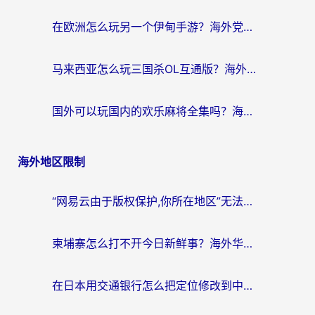
在欧洲怎么玩另一个伊甸手游？海外党亲测有效的国服游戏加速指南
马来西亚怎么玩三国杀OL互通版？海外党必看的国服游戏加速器避坑指南
国外可以玩国内的欢乐麻将全集吗？海外党亲测有效的国服游戏加速指南
海外地区限制
“网易云由于版权保护,你所在地区”无法播放？海外党听国内音乐听书的加速器选择指南
柬埔寨怎么打不开今日新鲜事？海外华人追剧看新闻的加速器选择指南
在日本用交通银行怎么把定位修改到中国国内？海外党必备实用指南（附追剧支付社交全解）