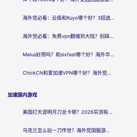
海外党必看：云极和Kuyo哪个好？3招选对回国加速器，无缝刷国内资源
海外党必看：免费vpn翻墙到大陆？别踩坑！教你选对回国加速器无缝追剧玩游戏
Malus好用吗？和sixfast哪个好？海外华人亲测3款热门回国加速器，附排名指南
ChickCN和爱加速VPN哪个好？海外党亲测3款回国加速器，这一款才是无缝访问国内资源的最优解
加速国内游戏
美国打天涯明月刀总卡顿？2026实测有效的加速器推荐（附跨平台使用技巧）
乌克兰怎么玩一刀传世？海外党国服游戏加速终极指南（附天下-异兽山海街头篮球实测）