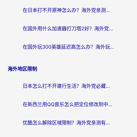
在日本打不开原神怎么办？海外党亲测有效的国服游戏加速指南
在国外用什么加速器打刀塔2好？海外党国服游戏加速避坑指南
在国外玩300英雄延迟高怎么办？海外玩家亲测有效的加速器选择指南
海外地区限制
日本怎么打不开建行生活？海外党必藏的回国加速指南（含丹麦国外影音问题破解）
在新西兰用QQ音乐怎么把定位修改到中国国内？海外党听歌追剧的实用指南
优酷怎么解除区域限制？海外党亲测有效的回国加速器选择指南