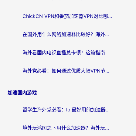
ChickCN VPN和番茄加速器VPN对比哪个回国效果更好？海外党亲测后的真实答案
在国外用什么网络加速器比较好？海外党亲测：从痛点到解决方案的全攻略
海外看国内电视直播总卡顿？这篇指南教你选对回国加速器，无缝追剧不发愁
海外党必看：如何通过优质大陆VPN节点无缝访问国内资源？
加速国内游戏
留学生海外党必看：lol最好用的加速器怎么选？附一梦江湖、神鬼传奇加速攻略
境外玩鸿图之下用什么加速器？海外玩家必看的国服游戏加速全攻略