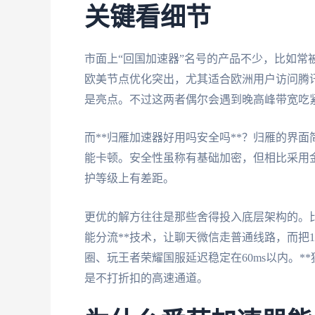
关键看细节
市面上“回国加速器”名号的产品不少，比如常被
欧美节点优化突出，尤其适合欧洲用户访问腾讯
是亮点。不过这两者偶尔会遇到晚高峰带宽吃
而**归雁加速器好用吗安全吗**？归雁的界
能卡顿。安全性虽称有基础加密，但相比采用
护等级上有差距。
更优的解方往往是那些舍得投入底层架构的。比
能分流**技术，让聊天微信走普通线路，而把1
圈、玩王者荣耀国服延迟稳定在60ms以内。*
是不打折扣的高速通道。