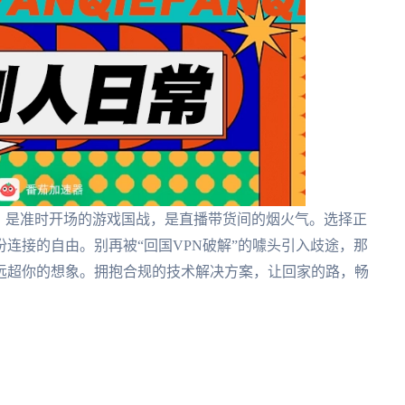
，是准时开场的游戏国战，是直播带货间的烟火气。选择正
连接的自由。别再被“回国VPN破解”的噱头引入歧途，那
远超你的想象。拥抱合规的技术解决方案，让回家的路，畅