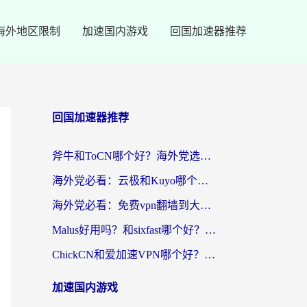
海外地区限制
加速国内游戏
回国加速器推荐
回国加速器推荐
斧牛和ToCN哪个好？海外党选回国加速器的避坑指南（附免费工具推荐）
海外党必看：云极和Kuyo哪个好？3招选对回国加速器，无缝刷国内资源
海外党必看：免费vpn翻墙到大陆？别踩坑！教你选对回国加速器无缝追剧玩游戏
Malus好用吗？和sixfast哪个好？海外华人亲测3款热门回国加速器，附排名指南
ChickCN和爱加速VPN哪个好？海外党亲测3款回国加速器，这一款才是无缝访问国内资源的最优解
加速国内游戏