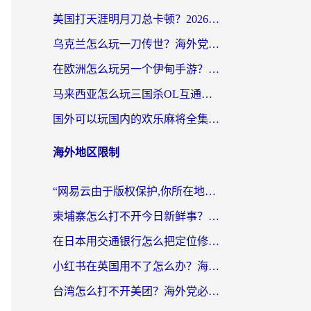
美国打天涯明月刀总卡顿？2026实测有效的加速器推荐（附跨平台使用技巧）
乌克兰怎么玩一刀传世？海外党国服游戏加速终极指南（附天下-异兽山海街头篮球实测）
在欧洲怎么玩另一个伊甸手游？海外党亲测有效的国服游戏加速指南
马来西亚怎么玩三国杀OL互通版？海外党必看的国服游戏加速器避坑指南
国外可以玩国内的欢乐麻将全集吗？海外党亲测有效的国服游戏加速指南
海外地区限制
“网易云由于版权保护,你所在地区”无法播放？海外党听国内音乐听书的加速器选择指南
柬埔寨怎么打不开今日新鲜事？海外华人追剧看新闻的加速器选择指南
在日本用交通银行怎么把定位修改到中国国内？海外党必备实用指南（附追剧支付社交全解）
小红书在英国用不了怎么办？海外党必看的回国加速解决方案
台湾怎么打不开美团？海外党必看：3个实用技巧解决国内App地区限制难题