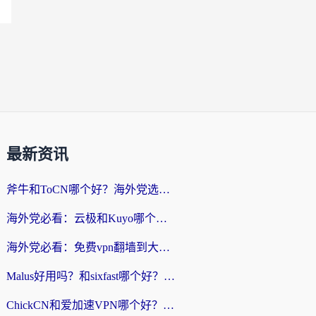
最新资讯
斧牛和ToCN哪个好？海外党选回国加速器的避坑指南（附免费工具推荐）
海外党必看：云极和Kuyo哪个好？3招选对回国加速器，无缝刷国内资源
海外党必看：免费vpn翻墙到大陆？别踩坑！教你选对回国加速器无缝追剧玩游戏
Malus好用吗？和sixfast哪个好？海外华人亲测3款热门回国加速器，附排名指南
ChickCN和爱加速VPN哪个好？海外党亲测3款回国加速器，这一款才是无缝访问国内资源的最优解