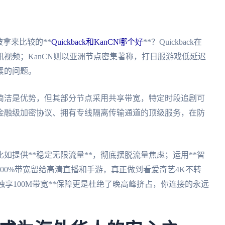
拿来比较的**
Quickback和KanCN哪个好
**？Quickback在
视频；KanCN则以亚洲节点密集著称，打日服游戏低延迟
紧的问题。
面简洁是优势，但其部分节点采用共享带宽，特定时段追剧可
金融级加密协议、拥有专线隔离传输通道的顶级服务，在防
如提供**稳定无限流量**，彻底摆脱流量焦虑；运用**智
00%带宽留给高清直播和手游，真正做到看爱奇艺4K不转
*独享100M带宽**保障更是杜绝了晚高峰挤占，你连接的永远