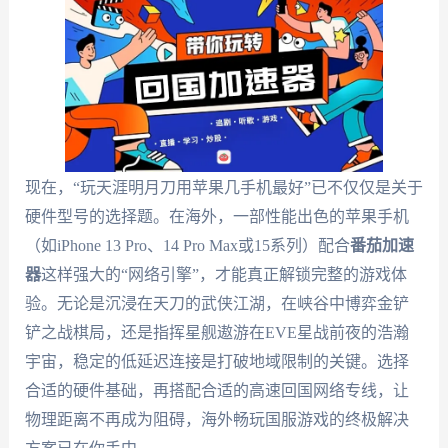
现在，“玩天涯明月刀用苹果几手机最好”已不仅仅是关于
硬件型号的选择题。在海外，一部性能出色的苹果手机
（如iPhone 13 Pro、14 Pro Max或15系列）配合
番茄加速
器
这样强大的“网络引擎”，才能真正解锁完整的游戏体
验。无论是沉浸在天刀的武侠江湖，在峡谷中博弈金铲
铲之战棋局，还是指挥星舰遨游在EVE星战前夜的浩瀚
宇宙，稳定的低延迟连接是打破地域限制的关键。选择
合适的硬件基础，再搭配合适的高速回国网络专线，让
物理距离不再成为阻碍，海外畅玩国服游戏的终极解决