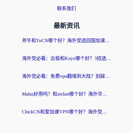
联系我们
最新资讯
斧牛和ToCN哪个好？海外党选回国加速器的避坑指南（附免费工具推荐）
海外党必看：云极和Kuyo哪个好？3招选对回国加速器，无缝刷国内资源
海外党必看：免费vpn翻墙到大陆？别踩坑！教你选对回国加速器无缝追剧玩游戏
Malus好用吗？和sixfast哪个好？海外华人亲测3款热门回国加速器，附排名指南
ChickCN和爱加速VPN哪个好？海外党亲测3款回国加速器，这一款才是无缝访问国内资源的最优解