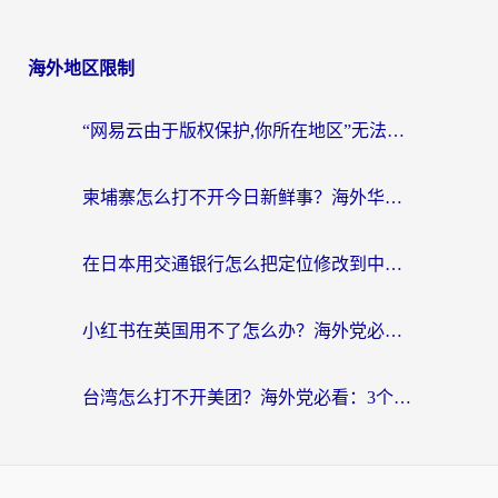
海外地区限制
“网易云由于版权保护,你所在地区”无法播放？海外党听国内音乐听书的加速器选择指南
柬埔寨怎么打不开今日新鲜事？海外华人追剧看新闻的加速器选择指南
在日本用交通银行怎么把定位修改到中国国内？海外党必备实用指南（附追剧支付社交全解）
小红书在英国用不了怎么办？海外党必看的回国加速解决方案
台湾怎么打不开美团？海外党必看：3个实用技巧解决国内App地区限制难题