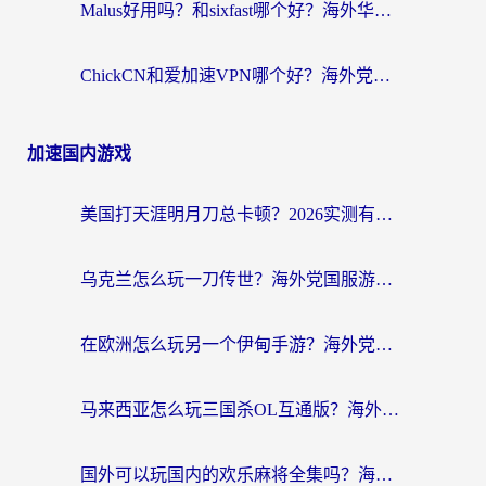
Malus好用吗？和sixfast哪个好？海外华人亲测3款热门回国加速器，附排名指南
ChickCN和爱加速VPN哪个好？海外党亲测3款回国加速器，这一款才是无缝访问国内资源的最优解
加速国内游戏
美国打天涯明月刀总卡顿？2026实测有效的加速器推荐（附跨平台使用技巧）
乌克兰怎么玩一刀传世？海外党国服游戏加速终极指南（附天下-异兽山海街头篮球实测）
在欧洲怎么玩另一个伊甸手游？海外党亲测有效的国服游戏加速指南
马来西亚怎么玩三国杀OL互通版？海外党必看的国服游戏加速器避坑指南
国外可以玩国内的欢乐麻将全集吗？海外党亲测有效的国服游戏加速指南