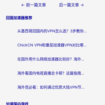
文
←
前一篇文章
后一篇文章
→
章
回国加速器推荐
导
航
从墨西哥回国内的VPN怎么选？3步教你无缝刷剧、玩国服游戏
ChickCN VPN和番茄加速器VPN对比哪个回国效果更好？海外党亲测后的真实答案
在国外用什么网络加速器比较好？海外党亲测：从痛点到解决方案的全攻略
海外看国内电视直播总卡顿？这篇指南教你选对回国加速器，无缝追剧不发愁
海外党必看：如何通过优质大陆VPN节点无缝访问国内资源？
加速国内游戏