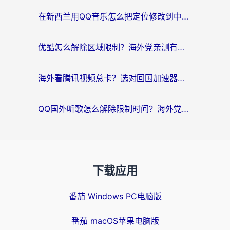
在新西兰用QQ音乐怎么把定位修改到中国国内？海外党听歌追剧的实用指南
优酷怎么解除区域限制？海外党亲测有效的回国加速器选择指南
海外看腾讯视频总卡？选对回国加速器，还能解决英国1号店定位+欧洲杯CCTV5直播问题
QQ国外听歌怎么解除限制时间？海外党亲测有效的回国加速方案
下载应用
番茄 Windows PC电脑版
番茄 macOS苹果电脑版