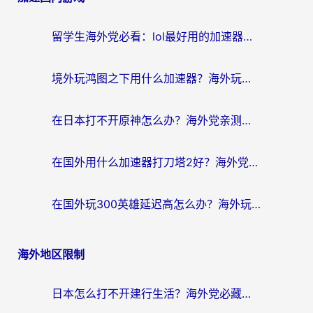
留学生海外党必看：lol最好用的加速器怎么选？附一梦江湖、神鬼传奇加速攻略
境外玩鸿图之下用什么加速器？海外玩家必看的国服游戏加速全攻略
在日本打不开原神怎么办？海外党亲测有效的国服游戏加速指南
在国外用什么加速器打刀塔2好？海外党国服游戏加速避坑指南
在国外玩300英雄延迟高怎么办？海外玩家亲测有效的加速器选择指南
海外地区限制
日本怎么打不开建行生活？海外党必藏的回国加速指南（含丹麦国外影音问题破解）