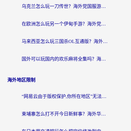
乌克兰怎么玩一刀传世？海外党国服游戏加速终极指南（附天下-异兽山海街头篮球实测）
在欧洲怎么玩另一个伊甸手游？海外党亲测有效的国服游戏加速指南
马来西亚怎么玩三国杀OL互通版？海外党必看的国服游戏加速器避坑指南
国外可以玩国内的欢乐麻将全集吗？海外党亲测有效的国服游戏加速指南
海外地区限制
“网易云由于版权保护,你所在地区”无法播放？海外党听国内音乐听书的加速器选择指南
柬埔寨怎么打不开今日新鲜事？海外华人追剧看新闻的加速器选择指南