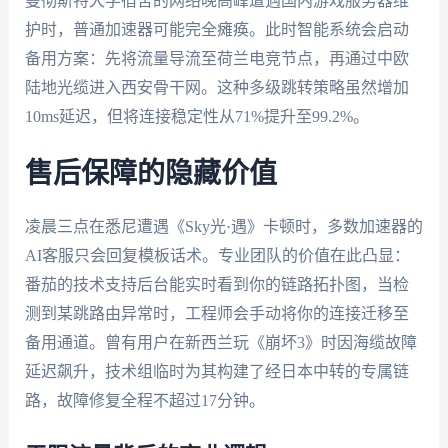
曼彻斯特大学宿舍的网络晚高峰遭遇国内游戏服务器维
护时，普通加速器可能完全瘫痪。此时智能系统会启动
备用方案：先将流量导流至荷兰电竞节点，再通过中欧
陆地光缆进入西安骨干网。这种多级跳转策略虽然增加
10ms延迟，但将连接稳定性从71%提升至99.2%。
售后保障的隐藏价值
凌晨三点在悉尼遭遇《Sky光·遇》卡顿时，多数加速器的
AI客服只会回复模板话术。专业团队的价值在此凸显：
番茄的技术支持后台能实时看到你的链路拓扑图，当检
测到某跳路由异常时，工程师会手动将你的连接迁移至
备用通道。曾有用户在新西兰玩《崩坏3》时因海缆故障
延迟飙升，技术组临时为其构建了经日本中转的专属链
路，故障修复全程不超过17分钟。