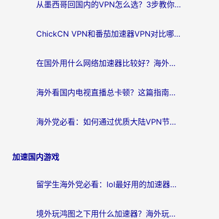
从墨西哥回国内的VPN怎么选？3步教你无缝刷剧、玩国服游戏
ChickCN VPN和番茄加速器VPN对比哪个回国效果更好？海外党亲测后的真实答案
在国外用什么网络加速器比较好？海外党亲测：从痛点到解决方案的全攻略
海外看国内电视直播总卡顿？这篇指南教你选对回国加速器，无缝追剧不发愁
海外党必看：如何通过优质大陆VPN节点无缝访问国内资源？
加速国内游戏
留学生海外党必看：lol最好用的加速器怎么选？附一梦江湖、神鬼传奇加速攻略
境外玩鸿图之下用什么加速器？海外玩家必看的国服游戏加速全攻略