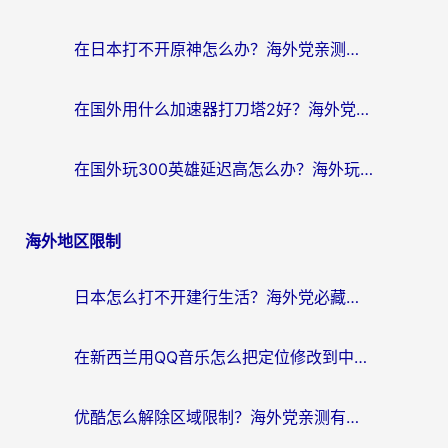
在日本打不开原神怎么办？海外党亲测有效的国服游戏加速指南
在国外用什么加速器打刀塔2好？海外党国服游戏加速避坑指南
在国外玩300英雄延迟高怎么办？海外玩家亲测有效的加速器选择指南
海外地区限制
日本怎么打不开建行生活？海外党必藏的回国加速指南（含丹麦国外影音问题破解）
在新西兰用QQ音乐怎么把定位修改到中国国内？海外党听歌追剧的实用指南
优酷怎么解除区域限制？海外党亲测有效的回国加速器选择指南