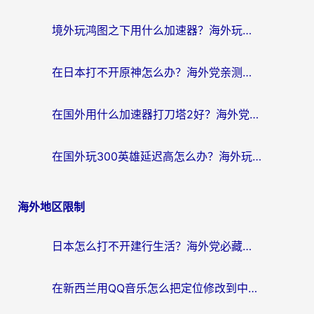
境外玩鸿图之下用什么加速器？海外玩家必看的国服游戏加速全攻略
在日本打不开原神怎么办？海外党亲测有效的国服游戏加速指南
在国外用什么加速器打刀塔2好？海外党国服游戏加速避坑指南
在国外玩300英雄延迟高怎么办？海外玩家亲测有效的加速器选择指南
海外地区限制
日本怎么打不开建行生活？海外党必藏的回国加速指南（含丹麦国外影音问题破解）
在新西兰用QQ音乐怎么把定位修改到中国国内？海外党听歌追剧的实用指南