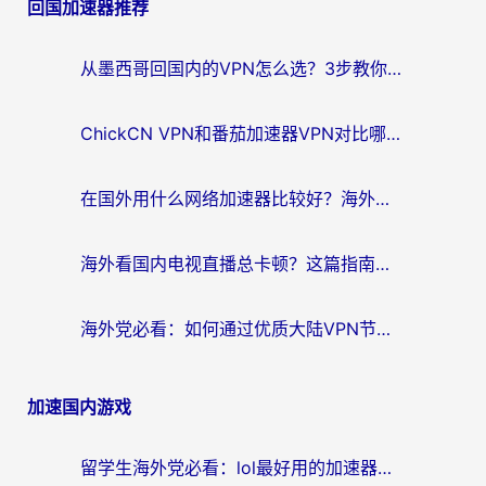
回国加速器推荐
导
航
从墨西哥回国内的VPN怎么选？3步教你无缝刷剧、玩国服游戏
ChickCN VPN和番茄加速器VPN对比哪个回国效果更好？海外党亲测后的真实答案
在国外用什么网络加速器比较好？海外党亲测：从痛点到解决方案的全攻略
海外看国内电视直播总卡顿？这篇指南教你选对回国加速器，无缝追剧不发愁
海外党必看：如何通过优质大陆VPN节点无缝访问国内资源？
加速国内游戏
留学生海外党必看：lol最好用的加速器怎么选？附一梦江湖、神鬼传奇加速攻略