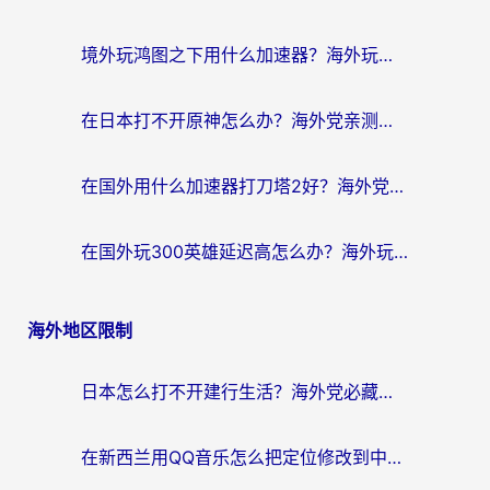
境外玩鸿图之下用什么加速器？海外玩家必看的国服游戏加速全攻略
在日本打不开原神怎么办？海外党亲测有效的国服游戏加速指南
在国外用什么加速器打刀塔2好？海外党国服游戏加速避坑指南
在国外玩300英雄延迟高怎么办？海外玩家亲测有效的加速器选择指南
海外地区限制
日本怎么打不开建行生活？海外党必藏的回国加速指南（含丹麦国外影音问题破解）
在新西兰用QQ音乐怎么把定位修改到中国国内？海外党听歌追剧的实用指南