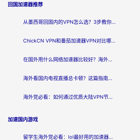
回国加速器推荐
导
航
从墨西哥回国内的VPN怎么选？3步教你无缝刷剧、玩国服游戏
ChickCN VPN和番茄加速器VPN对比哪个回国效果更好？海外党亲测后的真实答案
在国外用什么网络加速器比较好？海外党亲测：从痛点到解决方案的全攻略
海外看国内电视直播总卡顿？这篇指南教你选对回国加速器，无缝追剧不发愁
海外党必看：如何通过优质大陆VPN节点无缝访问国内资源？
加速国内游戏
留学生海外党必看：lol最好用的加速器怎么选？附一梦江湖、神鬼传奇加速攻略