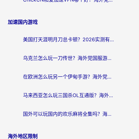
加速国内游戏
美国打天涯明月刀总卡顿？2026实测有效的加速器推荐（附跨平台使用技巧）
乌克兰怎么玩一刀传世？海外党国服游戏加速终极指南（附天下-异兽山海街头篮球实测）
在欧洲怎么玩另一个伊甸手游？海外党亲测有效的国服游戏加速指南
马来西亚怎么玩三国杀OL互通版？海外党必看的国服游戏加速器避坑指南
国外可以玩国内的欢乐麻将全集吗？海外党亲测有效的国服游戏加速指南
海外地区限制