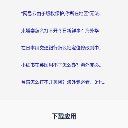
“网易云由于版权保护,你所在地区”无法播放？海外党听国内音乐听书的加速器选择指南
柬埔寨怎么打不开今日新鲜事？海外华人追剧看新闻的加速器选择指南
在日本用交通银行怎么把定位修改到中国国内？海外党必备实用指南（附追剧支付社交全解）
小红书在英国用不了怎么办？海外党必看的回国加速解决方案
台湾怎么打不开美团？海外党必看：3个实用技巧解决国内App地区限制难题
下载应用