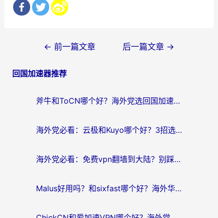
文
←
前一篇文章
后一篇文章
→
章
回国加速器推荐
导
航
斧牛和ToCN哪个好？海外党选回国加速器的避坑指南（附免费工具推荐）
海外党必看：云极和Kuyo哪个好？3招选对回国加速器，无缝刷国内资源
海外党必看：免费vpn翻墙到大陆？别踩坑！教你选对回国加速器无缝追剧玩游戏
Malus好用吗？和sixfast哪个好？海外华人亲测3款热门回国加速器，附排名指南
ChickCN和爱加速VPN哪个好？海外党亲测3款回国加速器，这一款才是无缝访问国内资源的最优解