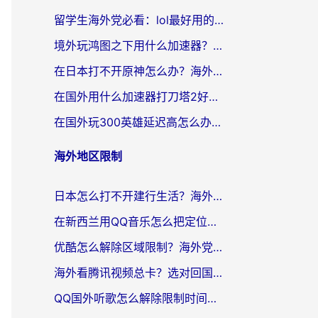
留学生海外党必看：lol最好用的加速器怎么选？附一梦江湖、神鬼传奇加速攻略
境外玩鸿图之下用什么加速器？海外玩家必看的国服游戏加速全攻略
在日本打不开原神怎么办？海外党亲测有效的国服游戏加速指南
在国外用什么加速器打刀塔2好？海外党国服游戏加速避坑指南
在国外玩300英雄延迟高怎么办？海外玩家亲测有效的加速器选择指南
海外地区限制
日本怎么打不开建行生活？海外党必藏的回国加速指南（含丹麦国外影音问题破解）
在新西兰用QQ音乐怎么把定位修改到中国国内？海外党听歌追剧的实用指南
优酷怎么解除区域限制？海外党亲测有效的回国加速器选择指南
海外看腾讯视频总卡？选对回国加速器，还能解决英国1号店定位+欧洲杯CCTV5直播问题
QQ国外听歌怎么解除限制时间？海外党亲测有效的回国加速方案