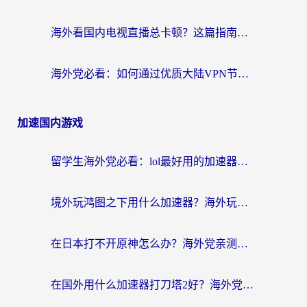
海外看国内电视直播总卡顿？这篇指南教你选对回国加速器，无缝追剧不发愁
海外党必看：如何通过优质大陆VPN节点无缝访问国内资源？
加速国内游戏
留学生海外党必看：lol最好用的加速器怎么选？附一梦江湖、神鬼传奇加速攻略
境外玩鸿图之下用什么加速器？海外玩家必看的国服游戏加速全攻略
在日本打不开原神怎么办？海外党亲测有效的国服游戏加速指南
在国外用什么加速器打刀塔2好？海外党国服游戏加速避坑指南