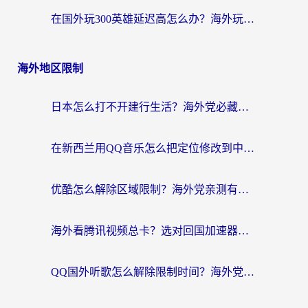
在国外玩300英雄延迟高怎么办？海外玩家亲测有效的加速器选择指南
海外地区限制
日本怎么打不开建行生活？海外党必藏的回国加速指南（含丹麦国外影音问题破解）
在新西兰用QQ音乐怎么把定位修改到中国国内？海外党听歌追剧的实用指南
优酷怎么解除区域限制？海外党亲测有效的回国加速器选择指南
海外看腾讯视频总卡？选对回国加速器，还能解决英国1号店定位+欧洲杯CCTV5直播问题
QQ国外听歌怎么解除限制时间？海外党亲测有效的回国加速方案