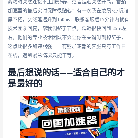
游戏时突然连接不上服务器，或者延迟突然升高。
番茄
加速器
的售后实时保障很贴心：有一次我在凌晨3点玩暗
黑不朽，突然延迟升到150ms，联系客服后15分钟内就有
技术团队回复，帮我调整了节点，延迟很快回到50ms左
右。他们的专业技术团队不会让你在关键时刻掉链子，
这点比很多加速器强——有些加速器的客服只有工作日
在线，遇到紧急情况只能干等。
最后想说的话——适合自己的才
是最好的