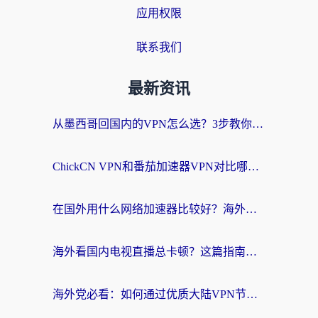
应用权限
联系我们
最新资讯
从墨西哥回国内的VPN怎么选？3步教你无缝刷剧、玩国服游戏
ChickCN VPN和番茄加速器VPN对比哪个回国效果更好？海外党亲测后的真实答案
在国外用什么网络加速器比较好？海外党亲测：从痛点到解决方案的全攻略
海外看国内电视直播总卡顿？这篇指南教你选对回国加速器，无缝追剧不发愁
海外党必看：如何通过优质大陆VPN节点无缝访问国内资源？