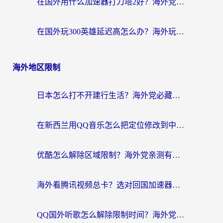
在国外用什么加速器打刀塔2好？海外党国服游戏加速避坑指南
在国外玩300英雄延迟高怎么办？海外玩家亲测有效的加速器选择指南
海外地区限制
日本怎么打不开建行生活？海外党必藏的回国加速指南（含丹麦国外影音问题破解）
在新西兰用QQ音乐怎么把定位修改到中国国内？海外党听歌追剧的实用指南
优酷怎么解除区域限制？海外党亲测有效的回国加速器选择指南
海外看腾讯视频总卡？选对回国加速器，还能解决英国1号店定位+欧洲杯CCTV5直播问题
QQ国外听歌怎么解除限制时间？海外党亲测有效的回国加速方案