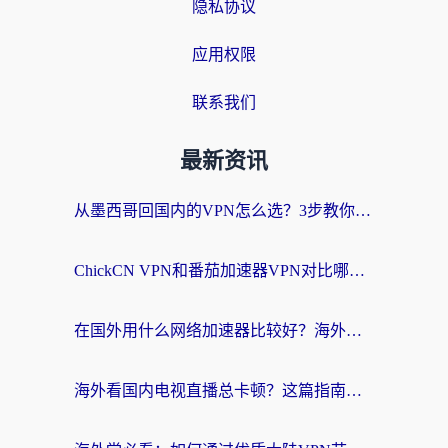
隐私协议
应用权限
联系我们
最新资讯
从墨西哥回国内的VPN怎么选？3步教你无缝刷剧、玩国服游戏
ChickCN VPN和番茄加速器VPN对比哪个回国效果更好？海外党亲测后的真实答案
在国外用什么网络加速器比较好？海外党亲测：从痛点到解决方案的全攻略
海外看国内电视直播总卡顿？这篇指南教你选对回国加速器，无缝追剧不发愁