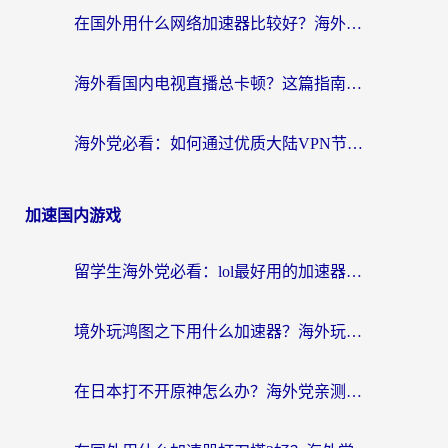
在国外用什么网络加速器比较好？海外党亲测：从痛点到解决方案的全攻略
海外看国内电视直播总卡顿？这篇指南教你选对回国加速器，无缝追剧不发愁
海外党必看：如何通过优质大陆VPN节点无缝访问国内资源？
加速国内游戏
留学生海外党必看：lol最好用的加速器怎么选？附一梦江湖、神鬼传奇加速攻略
境外玩鸿图之下用什么加速器？海外玩家必看的国服游戏加速全攻略
在日本打不开原神怎么办？海外党亲测有效的国服游戏加速指南