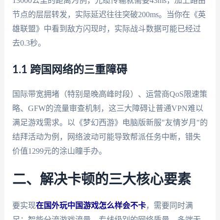
13000公里的距离为例，光缆传输就需要43ms，加上路由
节点的层层转发，实际延迟往往突破200ms。当你在《英
雄联盟》中看到敌方闪现时，实际战斗数据可能已经过
去0.3秒。
1.1 跨国网络的三重障碍
国际带宽拥堵（特别是晚高峰时段）、运营商QoS限速策
略、GFW的流量审查机制，这三大障碍让普通VPN难以
满足游戏需求。以《梦幻西游》电脑版新服"友情岁月"的
结拜活动为例，网络波动可能导致帮派任务中断，错失
价值1299元的涂山瞳手办。
二、解决卡顿的三大核心要素
要实现
在国外玩中国游戏怎么样会不卡
，需要同时满
足：智能分流游戏流量、专线级别的网络质量、多端无