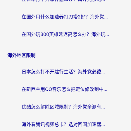
在国外用什么加速器打刀塔2好？海外党国服游戏加速避坑指南
在国外玩300英雄延迟高怎么办？海外玩家亲测有效的加速器选择指南
海外地区限制
日本怎么打不开建行生活？海外党必藏的回国加速指南（含丹麦国外影音问题破解）
在新西兰用QQ音乐怎么把定位修改到中国国内？海外党听歌追剧的实用指南
优酷怎么解除区域限制？海外党亲测有效的回国加速器选择指南
海外看腾讯视频总卡？选对回国加速器，还能解决英国1号店定位+欧洲杯CCTV5直播问题