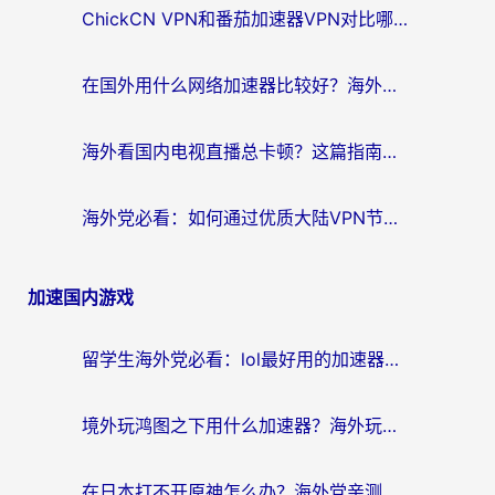
ChickCN VPN和番茄加速器VPN对比哪个回国效果更好？海外党亲测后的真实答案
在国外用什么网络加速器比较好？海外党亲测：从痛点到解决方案的全攻略
海外看国内电视直播总卡顿？这篇指南教你选对回国加速器，无缝追剧不发愁
海外党必看：如何通过优质大陆VPN节点无缝访问国内资源？
加速国内游戏
留学生海外党必看：lol最好用的加速器怎么选？附一梦江湖、神鬼传奇加速攻略
境外玩鸿图之下用什么加速器？海外玩家必看的国服游戏加速全攻略
在日本打不开原神怎么办？海外党亲测有效的国服游戏加速指南