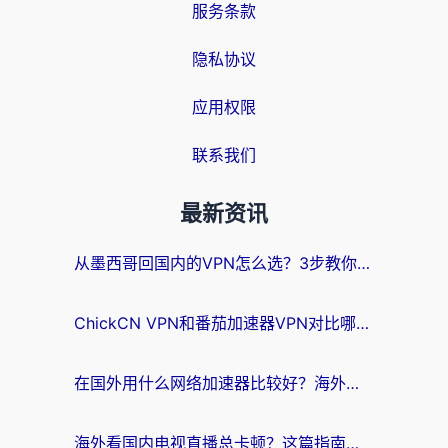
服务条款
隐私协议
应用权限
联系我们
最新资讯
从墨西哥回国内的VPN怎么选？3步教你无缝刷剧、玩国服游戏
ChickCN VPN和番茄加速器VPN对比哪个回国效果更好？海外党亲测后的真实答案
在国外用什么网络加速器比较好？海外党亲测：从痛点到解决方案的全攻略
海外看国内电视直播总卡顿？这篇指南教你选对回国加速器，无缝追剧不发愁