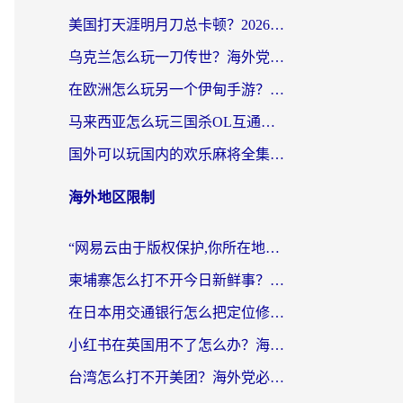
美国打天涯明月刀总卡顿？2026实测有效的加速器推荐（附跨平台使用技巧）
乌克兰怎么玩一刀传世？海外党国服游戏加速终极指南（附天下-异兽山海街头篮球实测）
在欧洲怎么玩另一个伊甸手游？海外党亲测有效的国服游戏加速指南
马来西亚怎么玩三国杀OL互通版？海外党必看的国服游戏加速器避坑指南
国外可以玩国内的欢乐麻将全集吗？海外党亲测有效的国服游戏加速指南
海外地区限制
“网易云由于版权保护,你所在地区”无法播放？海外党听国内音乐听书的加速器选择指南
柬埔寨怎么打不开今日新鲜事？海外华人追剧看新闻的加速器选择指南
在日本用交通银行怎么把定位修改到中国国内？海外党必备实用指南（附追剧支付社交全解）
小红书在英国用不了怎么办？海外党必看的回国加速解决方案
台湾怎么打不开美团？海外党必看：3个实用技巧解决国内App地区限制难题