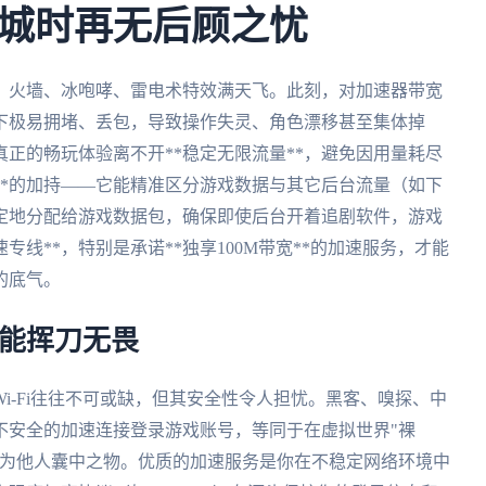
城时再无后顾之忧
，火墙、冰咆哮、雷电术特效满天飞。此刻，对加速器带宽
下极易拥堵、丢包，导致操作失灵、角色漂移甚至集体掉
正的畅玩体验离不开**稳定无限流量**，避免因用量耗尽
**的加持——它能精准区分游戏数据与其它后台流量（如下
定地分配给游戏数据包，确保即使后台开着追剧软件，游戏
专线**，特别是承诺**独享100M带宽**的加速服务，才能
的底气。
也能挥刀无畏
i-Fi往往不可或缺，但其安全性令人担忧。黑客、嗅探、中
不安全的加速连接登录游戏账号，等同于在虚拟世界"裸
成为他人囊中之物。优质的加速服务是你在不稳定网络环境中