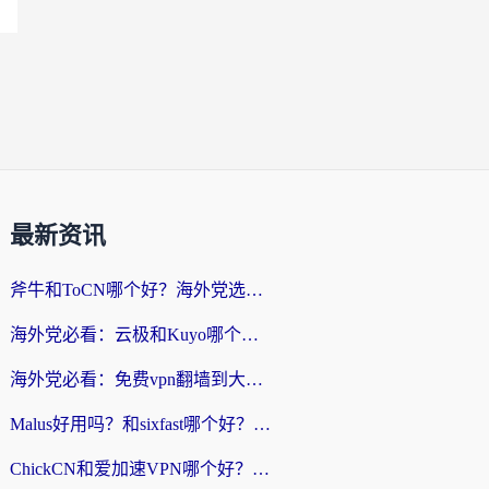
最新资讯
斧牛和ToCN哪个好？海外党选回国加速器的避坑指南（附免费工具推荐）
海外党必看：云极和Kuyo哪个好？3招选对回国加速器，无缝刷国内资源
海外党必看：免费vpn翻墙到大陆？别踩坑！教你选对回国加速器无缝追剧玩游戏
Malus好用吗？和sixfast哪个好？海外华人亲测3款热门回国加速器，附排名指南
ChickCN和爱加速VPN哪个好？海外党亲测3款回国加速器，这一款才是无缝访问国内资源的最优解