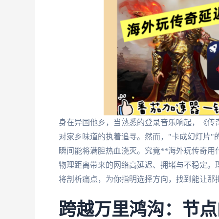
身在异国他乡，当熟悉的登录音乐响起，《传
对家乡味道的执着追寻。然而，"卡成幻灯片"的
瞬间能将满腔热血浇灭。究竟**海外玩传奇用
物理距离带来的网络高延迟、拥堵与不稳定。
将剖析痛点，为你指明选择方向，找到能让那
跨越万里鸿沟：节点