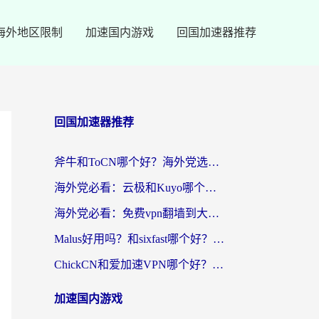
海外地区限制
加速国内游戏
回国加速器推荐
回国加速器推荐
斧牛和ToCN哪个好？海外党选回国加速器的避坑指南（附免费工具推荐）
海外党必看：云极和Kuyo哪个好？3招选对回国加速器，无缝刷国内资源
海外党必看：免费vpn翻墙到大陆？别踩坑！教你选对回国加速器无缝追剧玩游戏
Malus好用吗？和sixfast哪个好？海外华人亲测3款热门回国加速器，附排名指南
ChickCN和爱加速VPN哪个好？海外党亲测3款回国加速器，这一款才是无缝访问国内资源的最优解
加速国内游戏