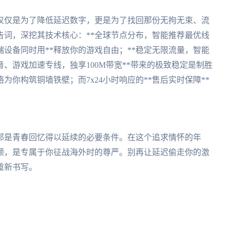
不仅仅是为了降低延迟数字，更是为了找回那份无拘无束、流
告词，深挖其技术核心：**全球节点分布，智能推荐最优线
端设备同时用**释放你的游戏自由；**稳定无限流量，智能
音、游戏加速专线，独享100M带宽**带来的极致稳定是制胜
为你构筑铜墙铁壁；而7x24小时响应的**售后实时保障**
那是青春回忆得以延续的必要条件。在这个追求情怀的年
顿，是专属于你征战海外时的尊严。别再让延迟偷走你的激
重新书写。