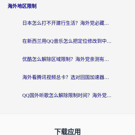
海外地区限制
日本怎么打不开建行生活？海外党必藏的回国加速指南（含丹麦国外影音问题破解）
在新西兰用QQ音乐怎么把定位修改到中国国内？海外党听歌追剧的实用指南
优酷怎么解除区域限制？海外党亲测有效的回国加速器选择指南
海外看腾讯视频总卡？选对回国加速器，还能解决英国1号店定位+欧洲杯CCTV5直播问题
QQ国外听歌怎么解除限制时间？海外党亲测有效的回国加速方案
下载应用