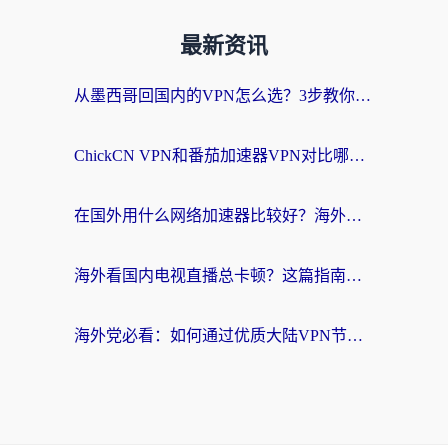
最新资讯
从墨西哥回国内的VPN怎么选？3步教你无缝刷剧、玩国服游戏
ChickCN VPN和番茄加速器VPN对比哪个回国效果更好？海外党亲测后的真实答案
在国外用什么网络加速器比较好？海外党亲测：从痛点到解决方案的全攻略
海外看国内电视直播总卡顿？这篇指南教你选对回国加速器，无缝追剧不发愁
海外党必看：如何通过优质大陆VPN节点无缝访问国内资源？