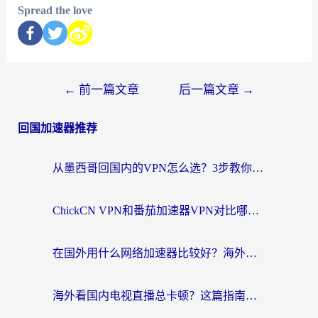
Spread the love
←
前一篇文章
后一篇文章
→
回国加速器推荐
从墨西哥回国内的VPN怎么选？3步教你无缝刷剧、玩国服游戏
ChickCN VPN和番茄加速器VPN对比哪个回国效果更好？海外党亲测后的真实答案
在国外用什么网络加速器比较好？海外党亲测：从痛点到解决方案的全攻略
海外看国内电视直播总卡顿？这篇指南教你选对回国加速器，无缝追剧不发愁