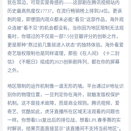
犹在耳边，可现实是骨感的——这部剧在腾讯视频站内
历史最高热度仅17737，在流行畅销榜上排到24位。更讽
刺的是，即便国内观众都未必能"看见"这部作品，海外观
众连被"看不见"的机会都没有。当你因为地区限制无法观
看时，你错过的不仅是一部7.5分豆瓣评分的创新之作，
更是那种"熬过前几集就进入状态"的独特体验。海外看爱
奇艺版权限制也是同样道理，那些《在人间》《十二封
信》《不眠日》组成的2025创新剧阵列，都在你的屏幕
之外。
地区限制的运作机制像一道无形的墙。平台通过IP地址识
别你的物理位置，一旦判定你在海外，就触发版权保护
机制。这不是技术故障，而是商业规则。腾讯视频、爱
奇艺、优酷如此，虎牙直播所在区域无法观看的问题也
一样。你想看Uzi复出后的排位战，想看LPL春季赛的实
时解说，结果页面直接显示"该直播间不支持当前地区"。