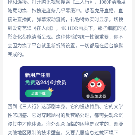
择和连接。打开腾讯视频搜索《三人行》，1080P清晰度
随意切换，拖拽进度条几乎零缓冲。想看虎牙直播，直
接进直播间，弹幕滚动流畅，礼物特效实时显示。切换
到爱奇艺追《在人间》，4K HDR画质下，那些细腻的光
影变化都能清晰呈现。这种体验的统一性很重要，你不
会因为换了平台就重新折腾设置，一切都是在后台静默
完成的。
回到《三人行》这部剧本身。它的慢热特质、它的文学
性悲剧感、它对穿越题材的反套路处理，都需要观众沉
浸其中才能体会。海外观众面临的困境是双重的：既要
突破地区限制的技术壁垒，又要克服信息过载环境下