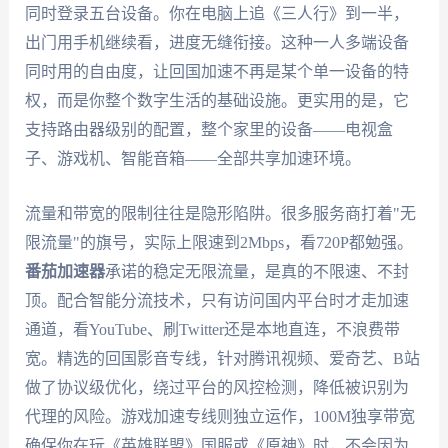
同时登录五台设备。你在电脑上追《三人行》到一半，
出门用手机继续看，进度无缝衔接。这种一人多端设备
同时用的自由度，让回国加速不再是某个单一设备的特
权，而是你整个数字生活的基础设施。更实用的是，它
支持路由器级别的配置，整个家里的设备——电视盒
子、游戏机、智能音箱——全部共享加速环境。
流量和带宽的限制往往是隐形陷阱。很多服务商打着"无
限流量"的旗号，实际上限速到2Mbps，看720P都勉强。
番茄加速器
承诺的稳定无限流量，是真的不限速、不封
顶。配合智能分流技术，只有访问国内平台时才走加速
通道，看YouTube、刷Twitter还是本地直连，不浪费带
宽。精选的回国影音专线，针对腾讯视频、爱奇艺、B站
做了协议级优化，绕过平台的风控检测，降低被识别为
代理的风险。游戏加速专线则独立运作，100M独享带宽
确保你在玩《英雄联盟》国服或《原神》时，不会因为