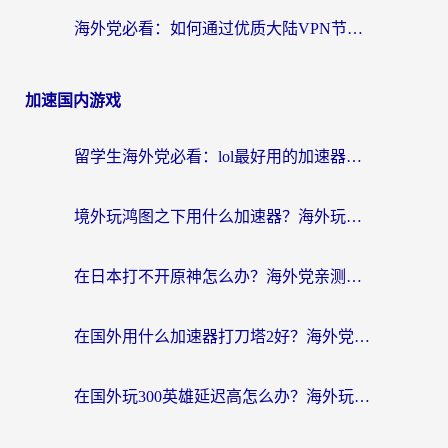
海外党必看：如何通过优质大陆VPN节点无缝访问国内资源？
加速国内游戏
留学生海外党必看：lol最好用的加速器怎么选？附一梦江湖、神鬼传奇加速攻略
境外玩鸿图之下用什么加速器？海外玩家必看的国服游戏加速全攻略
在日本打不开原神怎么办？海外党亲测有效的国服游戏加速指南
在国外用什么加速器打刀塔2好？海外党国服游戏加速避坑指南
在国外玩300英雄延迟高怎么办？海外玩家亲测有效的加速器选择指南