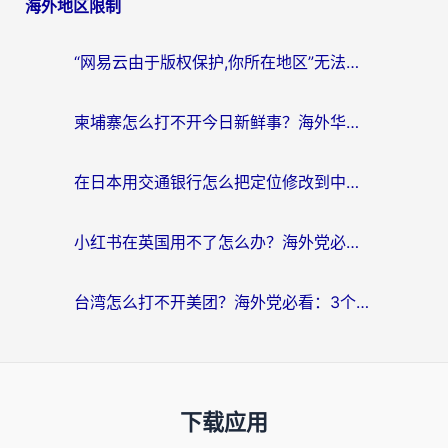
海外地区限制
“网易云由于版权保护,你所在地区”无法播放？海外党听国内音乐听书的加速器选择指南
柬埔寨怎么打不开今日新鲜事？海外华人追剧看新闻的加速器选择指南
在日本用交通银行怎么把定位修改到中国国内？海外党必备实用指南（附追剧支付社交全解）
小红书在英国用不了怎么办？海外党必看的回国加速解决方案
台湾怎么打不开美团？海外党必看：3个实用技巧解决国内App地区限制难题
下载应用