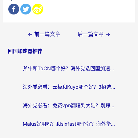
文
←
前一篇文章
后一篇文章
→
章
回国加速器推荐
导
航
斧牛和ToCN哪个好？海外党选回国加速器的避坑指南（附免费工具推荐）
海外党必看：云极和Kuyo哪个好？3招选对回国加速器，无缝刷国内资源
海外党必看：免费vpn翻墙到大陆？别踩坑！教你选对回国加速器无缝追剧玩游戏
Malus好用吗？和sixfast哪个好？海外华人亲测3款热门回国加速器，附排名指南