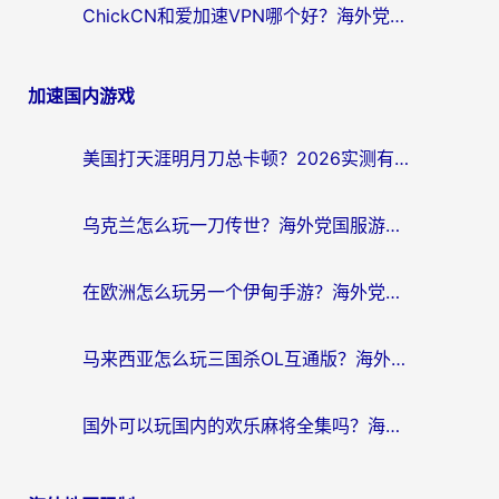
ChickCN和爱加速VPN哪个好？海外党亲测3款回国加速器，这一款才是无缝访问国内资源的最优解
加速国内游戏
美国打天涯明月刀总卡顿？2026实测有效的加速器推荐（附跨平台使用技巧）
乌克兰怎么玩一刀传世？海外党国服游戏加速终极指南（附天下-异兽山海街头篮球实测）
在欧洲怎么玩另一个伊甸手游？海外党亲测有效的国服游戏加速指南
马来西亚怎么玩三国杀OL互通版？海外党必看的国服游戏加速器避坑指南
国外可以玩国内的欢乐麻将全集吗？海外党亲测有效的国服游戏加速指南