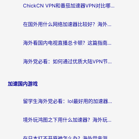
ChickCN VPN和番茄加速器VPN对比哪个回国效果更好？海外党亲测后的真实答案
在国外用什么网络加速器比较好？海外党亲测：从痛点到解决方案的全攻略
海外看国内电视直播总卡顿？这篇指南教你选对回国加速器，无缝追剧不发愁
海外党必看：如何通过优质大陆VPN节点无缝访问国内资源？
加速国内游戏
留学生海外党必看：lol最好用的加速器怎么选？附一梦江湖、神鬼传奇加速攻略
境外玩鸿图之下用什么加速器？海外玩家必看的国服游戏加速全攻略
在日本打不开原神怎么办？海外党亲测有效的国服游戏加速指南