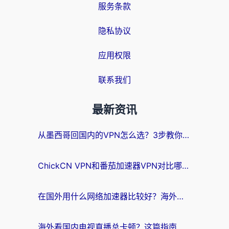
服务条款
隐私协议
应用权限
联系我们
最新资讯
从墨西哥回国内的VPN怎么选？3步教你无缝刷剧、玩国服游戏
ChickCN VPN和番茄加速器VPN对比哪个回国效果更好？海外党亲测后的真实答案
在国外用什么网络加速器比较好？海外党亲测：从痛点到解决方案的全攻略
海外看国内电视直播总卡顿？这篇指南教你选对回国加速器，无缝追剧不发愁