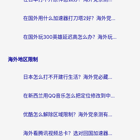
在国外用什么加速器打刀塔2好？海外党国服游戏加速避坑指南
在国外玩300英雄延迟高怎么办？海外玩家亲测有效的加速器选择指南
海外地区限制
日本怎么打不开建行生活？海外党必藏的回国加速指南（含丹麦国外影音问题破解）
在新西兰用QQ音乐怎么把定位修改到中国国内？海外党听歌追剧的实用指南
优酷怎么解除区域限制？海外党亲测有效的回国加速器选择指南
海外看腾讯视频总卡？选对回国加速器，还能解决英国1号店定位+欧洲杯CCTV5直播问题