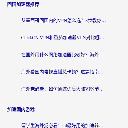
回国加速器推荐
从墨西哥回国内的VPN怎么选？3步教你无缝刷剧、玩国服游戏
ChickCN VPN和番茄加速器VPN对比哪个回国效果更好？海外党亲测后的真实答案
在国外用什么网络加速器比较好？海外党亲测：从痛点到解决方案的全攻略
海外看国内电视直播总卡顿？这篇指南教你选对回国加速器，无缝追剧不发愁
海外党必看：如何通过优质大陆VPN节点无缝访问国内资源？
加速国内游戏
留学生海外党必看：lol最好用的加速器怎么选？附一梦江湖、神鬼传奇加速攻略