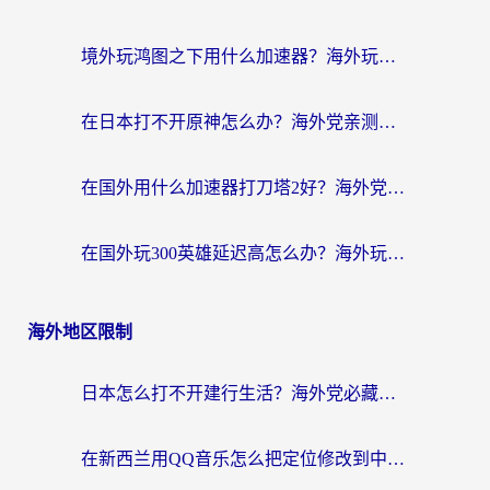
境外玩鸿图之下用什么加速器？海外玩家必看的国服游戏加速全攻略
在日本打不开原神怎么办？海外党亲测有效的国服游戏加速指南
在国外用什么加速器打刀塔2好？海外党国服游戏加速避坑指南
在国外玩300英雄延迟高怎么办？海外玩家亲测有效的加速器选择指南
海外地区限制
日本怎么打不开建行生活？海外党必藏的回国加速指南（含丹麦国外影音问题破解）
在新西兰用QQ音乐怎么把定位修改到中国国内？海外党听歌追剧的实用指南