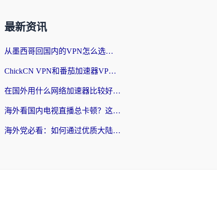
最新资讯
从墨西哥回国内的VPN怎么选？3步教你无缝刷剧、玩国服游戏
ChickCN VPN和番茄加速器VPN对比哪个回国效果更好？海外党亲测后的真实答案
在国外用什么网络加速器比较好？海外党亲测：从痛点到解决方案的全攻略
海外看国内电视直播总卡顿？这篇指南教你选对回国加速器，无缝追剧不发愁
海外党必看：如何通过优质大陆VPN节点无缝访问国内资源？