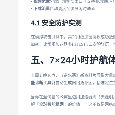
•
视频流量
分配广州移动出口（支持4K无缓冲
•
下载流量
自动调度至凌晨闲时通道
4.1 安全防护实测
在模拟攻击测试中，其军用级加密协议成功抵御
加密，比常规加速器多出TLS1.3二次验证层
五、7×24小时护航
上周五晚10点，《逆水寒》新资料片导致大量
能诊断工具
能自动生成网络拓扑图，精准定位是
当你在圣何塞的公寓里边用加速器刷《天涯明
解
「全球智能组网」
的价值——这不仅是网络