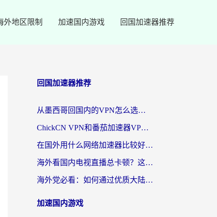
海外地区限制
加速国内游戏
回国加速器推荐
回国加速器推荐
从墨西哥回国内的VPN怎么选？3步教你无缝刷剧、玩国服游戏
ChickCN VPN和番茄加速器VPN对比哪个回国效果更好？海外党亲测后的真实答案
在国外用什么网络加速器比较好？海外党亲测：从痛点到解决方案的全攻略
海外看国内电视直播总卡顿？这篇指南教你选对回国加速器，无缝追剧不发愁
海外党必看：如何通过优质大陆VPN节点无缝访问国内资源？
加速国内游戏