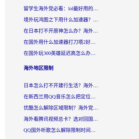
留学生海外党必看：lol最好用的加速器怎么选？附一梦江湖、神鬼传奇加速攻略
境外玩鸿图之下用什么加速器？海外玩家必看的国服游戏加速全攻略
在日本打不开原神怎么办？海外党亲测有效的国服游戏加速指南
在国外用什么加速器打刀塔2好？海外党国服游戏加速避坑指南
在国外玩300英雄延迟高怎么办？海外玩家亲测有效的加速器选择指南
海外地区限制
日本怎么打不开建行生活？海外党必藏的回国加速指南（含丹麦国外影音问题破解）
在新西兰用QQ音乐怎么把定位修改到中国国内？海外党听歌追剧的实用指南
优酷怎么解除区域限制？海外党亲测有效的回国加速器选择指南
海外看腾讯视频总卡？选对回国加速器，还能解决英国1号店定位+欧洲杯CCTV5直播问题
QQ国外听歌怎么解除限制时间？海外党亲测有效的回国加速方案