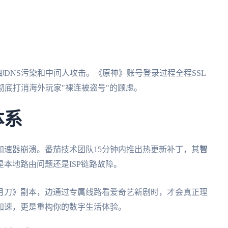
）
DNS污染和中间人攻击。《原神》账号登录过程全程SSL
，彻底打消海外玩家"裸连被盗号"的顾虑。
体系
加速器崩溃。番茄技术团队15分钟内推出热更新补丁，其
智
本地路由问题还是ISP链路故障。
月刀》副本，边通过专属线路看爱奇艺新剧时，才会真正理
加速，更是重构你的数字生活体验。