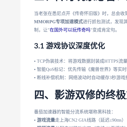
当老张在悉尼点开《传奇怀旧版》时，总会收到
MMORPG专项加速模式
进行抓包测试，发现其
制，让"
在国外可以玩传奇吗
"变成肯定句。
3.1 游戏协议深度优化
• TCP伪装技术：将游戏数据封装成HTTPS流
• 智能QoS标记：优先传输《魔兽世界》等实
• 断线补偿机制：网络波动时自动缓存3秒游戏
四、影游双修的终极
番茄加速器的智能分流系统堪称黑科技：
•
游戏流量
走上海CN2 GIA线路（延迟≤90ms）