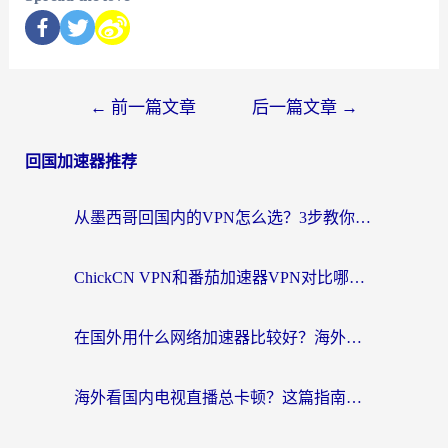
←
前一篇文章
后一篇文章
→
回国加速器推荐
从墨西哥回国内的VPN怎么选？3步教你无缝刷剧、玩国服游戏
ChickCN VPN和番茄加速器VPN对比哪个回国效果更好？海外党亲测后的真实答案
在国外用什么网络加速器比较好？海外党亲测：从痛点到解决方案的全攻略
海外看国内电视直播总卡顿？这篇指南教你选对回国加速器，无缝追剧不发愁