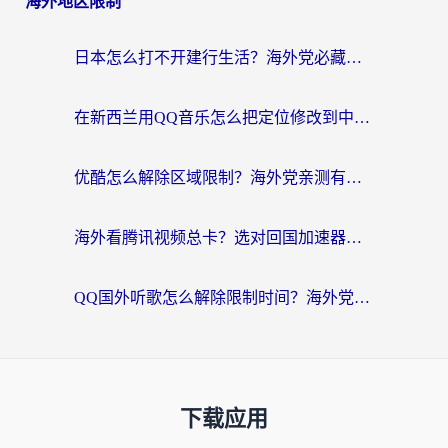
海外地区限制
日本怎么打不开建行生活？海外党必藏的回国加速指南（含丹麦国外影音问题破解）
在新西兰用QQ音乐怎么把定位修改到中国国内？海外党听歌追剧的实用指南
优酷怎么解除区域限制？海外党亲测有效的回国加速器选择指南
海外看腾讯视频总卡？选对回国加速器，还能解决英国1号店定位+欧洲杯CCTV5直播问题
QQ国外听歌怎么解除限制时间？海外党亲测有效的回国加速方案
下载应用