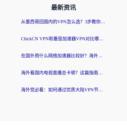
最新资讯
从墨西哥回国内的VPN怎么选？3步教你无缝刷剧、玩国服游戏
ChickCN VPN和番茄加速器VPN对比哪个回国效果更好？海外党亲测后的真实答案
在国外用什么网络加速器比较好？海外党亲测：从痛点到解决方案的全攻略
海外看国内电视直播总卡顿？这篇指南教你选对回国加速器，无缝追剧不发愁
海外党必看：如何通过优质大陆VPN节点无缝访问国内资源？