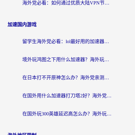
海外党必看：如何通过优质大陆VPN节点无缝访问国内资源？
加速国内游戏
留学生海外党必看：lol最好用的加速器怎么选？附一梦江湖、神鬼传奇加速攻略
境外玩鸿图之下用什么加速器？海外玩家必看的国服游戏加速全攻略
在日本打不开原神怎么办？海外党亲测有效的国服游戏加速指南
在国外用什么加速器打刀塔2好？海外党国服游戏加速避坑指南
在国外玩300英雄延迟高怎么办？海外玩家亲测有效的加速器选择指南