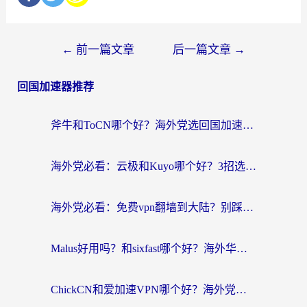
←
前一篇文章
后一篇文章
→
回国加速器推荐
斧牛和ToCN哪个好？海外党选回国加速器的避坑指南（附免费工具推荐）
海外党必看：云极和Kuyo哪个好？3招选对回国加速器，无缝刷国内资源
海外党必看：免费vpn翻墙到大陆？别踩坑！教你选对回国加速器无缝追剧玩游戏
Malus好用吗？和sixfast哪个好？海外华人亲测3款热门回国加速器，附排名指南
ChickCN和爱加速VPN哪个好？海外党亲测3款回国加速器，这一款才是无缝访问国内资源的最优解