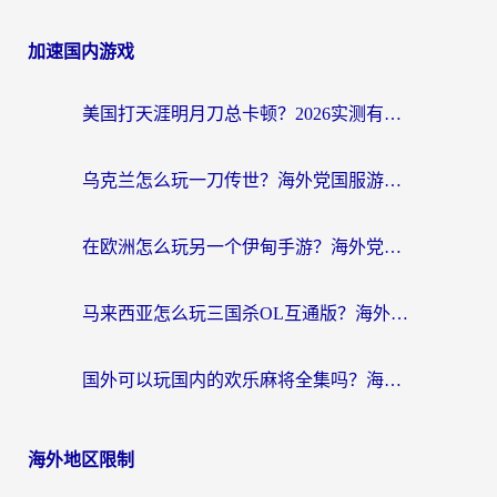
加速国内游戏
美国打天涯明月刀总卡顿？2026实测有效的加速器推荐（附跨平台使用技巧）
乌克兰怎么玩一刀传世？海外党国服游戏加速终极指南（附天下-异兽山海街头篮球实测）
在欧洲怎么玩另一个伊甸手游？海外党亲测有效的国服游戏加速指南
马来西亚怎么玩三国杀OL互通版？海外党必看的国服游戏加速器避坑指南
国外可以玩国内的欢乐麻将全集吗？海外党亲测有效的国服游戏加速指南
海外地区限制