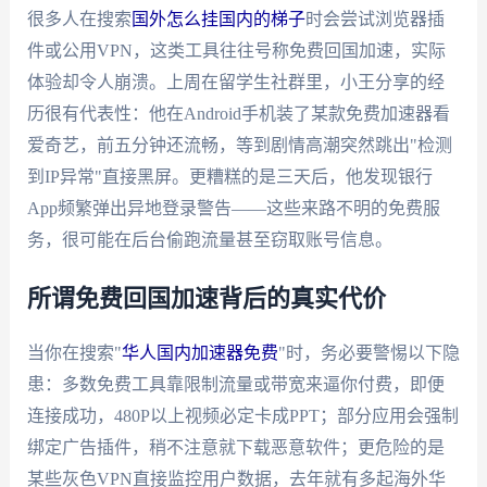
很多人在搜索
国外怎么挂国内的梯子
时会尝试浏览器插
件或公用VPN，这类工具往往号称免费回国加速，实际
体验却令人崩溃。上周在留学生社群里，小王分享的经
历很有代表性：他在Android手机装了某款免费加速器看
爱奇艺，前五分钟还流畅，等到剧情高潮突然跳出"检测
到IP异常"直接黑屏。更糟糕的是三天后，他发现银行
App频繁弹出异地登录警告——这些来路不明的免费服
务，很可能在后台偷跑流量甚至窃取账号信息。
所谓免费回国加速背后的真实代价
当你在搜索"
华人国内加速器免费
"时，务必要警惕以下隐
患：多数免费工具靠限制流量或带宽来逼你付费，即便
连接成功，480P以上视频必定卡成PPT；部分应用会强制
绑定广告插件，稍不注意就下载恶意软件；更危险的是
某些灰色VPN直接监控用户数据，去年就有多起海外华