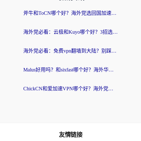
斧牛和ToCN哪个好？海外党选回国加速器的避坑指南（附免费工具推荐）
海外党必看：云极和Kuyo哪个好？3招选对回国加速器，无缝刷国内资源
海外党必看：免费vpn翻墙到大陆？别踩坑！教你选对回国加速器无缝追剧玩游戏
Malus好用吗？和sixfast哪个好？海外华人亲测3款热门回国加速器，附排名指南
ChickCN和爱加速VPN哪个好？海外党亲测3款回国加速器，这一款才是无缝访问国内资源的最优解
友情链接