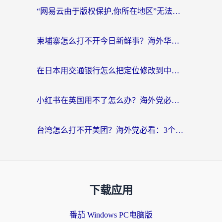
“网易云由于版权保护,你所在地区”无法播放？海外党听国内音乐听书的加速器选择指南
柬埔寨怎么打不开今日新鲜事？海外华人追剧看新闻的加速器选择指南
在日本用交通银行怎么把定位修改到中国国内？海外党必备实用指南（附追剧支付社交全解）
小红书在英国用不了怎么办？海外党必看的回国加速解决方案
台湾怎么打不开美团？海外党必看：3个实用技巧解决国内App地区限制难题
下载应用
番茄 Windows PC电脑版