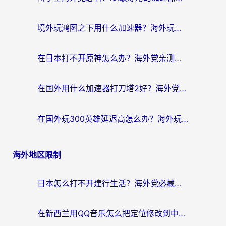
境外玩鸿图之下用什么加速器？海外玩家必看的国服游戏加速全攻略
在日本打不开原神怎么办？海外党亲测有效的国服游戏加速指南
在国外用什么加速器打刀塔2好？海外党国服游戏加速避坑指南
在国外玩300英雄延迟高怎么办？海外玩家亲测有效的加速器选择指南
海外地区限制
日本怎么打不开建行生活？海外党必藏的回国加速指南（含丹麦国外影音问题破解）
在新西兰用QQ音乐怎么把定位修改到中国国内？海外党听歌追剧的实用指南