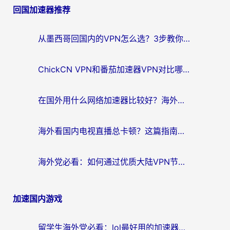
回国加速器推荐
导
航
从墨西哥回国内的VPN怎么选？3步教你无缝刷剧、玩国服游戏
ChickCN VPN和番茄加速器VPN对比哪个回国效果更好？海外党亲测后的真实答案
在国外用什么网络加速器比较好？海外党亲测：从痛点到解决方案的全攻略
海外看国内电视直播总卡顿？这篇指南教你选对回国加速器，无缝追剧不发愁
海外党必看：如何通过优质大陆VPN节点无缝访问国内资源？
加速国内游戏
留学生海外党必看：lol最好用的加速器怎么选？附一梦江湖、神鬼传奇加速攻略