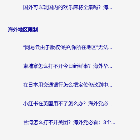
国外可以玩国内的欢乐麻将全集吗？海外党亲测有效的国服游戏加速指南
海外地区限制
“网易云由于版权保护,你所在地区”无法播放？海外党听国内音乐听书的加速器选择指南
柬埔寨怎么打不开今日新鲜事？海外华人追剧看新闻的加速器选择指南
在日本用交通银行怎么把定位修改到中国国内？海外党必备实用指南（附追剧支付社交全解）
小红书在英国用不了怎么办？海外党必看的回国加速解决方案
台湾怎么打不开美团？海外党必看：3个实用技巧解决国内App地区限制难题