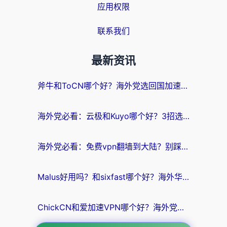
应用权限
联系我们
最新资讯
斧牛和ToCN哪个好？海外党选回国加速器的避坑指南（附免费工具推荐）
海外党必看：云极和Kuyo哪个好？3招选对回国加速器，无缝刷国内资源
海外党必看：免费vpn翻墙到大陆？别踩坑！教你选对回国加速器无缝追剧玩游戏
Malus好用吗？和sixfast哪个好？海外华人亲测3款热门回国加速器，附排名指南
ChickCN和爱加速VPN哪个好？海外党亲测3款回国加速器，这一款才是无缝访问国内资源的最优解