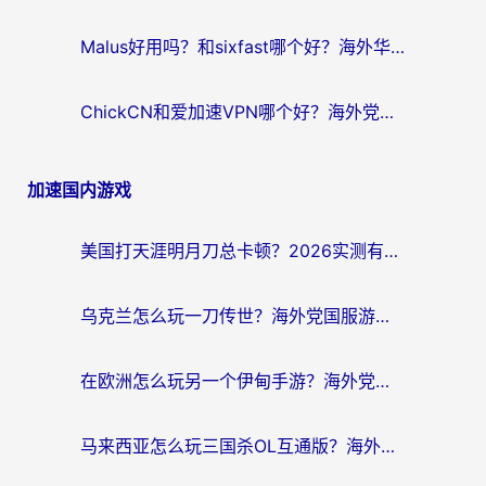
Malus好用吗？和sixfast哪个好？海外华人亲测3款热门回国加速器，附排名指南
ChickCN和爱加速VPN哪个好？海外党亲测3款回国加速器，这一款才是无缝访问国内资源的最优解
加速国内游戏
美国打天涯明月刀总卡顿？2026实测有效的加速器推荐（附跨平台使用技巧）
乌克兰怎么玩一刀传世？海外党国服游戏加速终极指南（附天下-异兽山海街头篮球实测）
在欧洲怎么玩另一个伊甸手游？海外党亲测有效的国服游戏加速指南
马来西亚怎么玩三国杀OL互通版？海外党必看的国服游戏加速器避坑指南