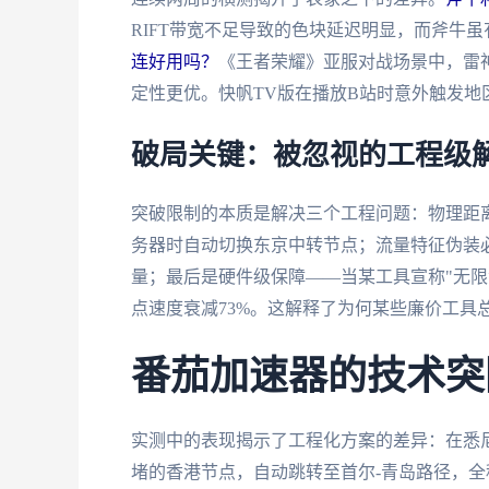
RIFT带宽不足导致的色块延迟明显，而斧牛虽有
连好用吗？
《王者荣耀》亚服对战场景中，雷神平
定性更优。快帆TV版在播放B站时意外触发地
破局关键：被忽视的工程级
突破限制的本质是解决三个工程问题：物理距
务器时自动切换东京中转节点；流量特征伪装必
量；最后是硬件级保障——当某工具宣称"无限
点速度衰减73%。这解释了为何某些廉价工具
番茄加速器的技术突
实测中的表现揭示了工程化方案的差异：在悉尼用
堵的香港节点，自动跳转至首尔-青岛路径，全程