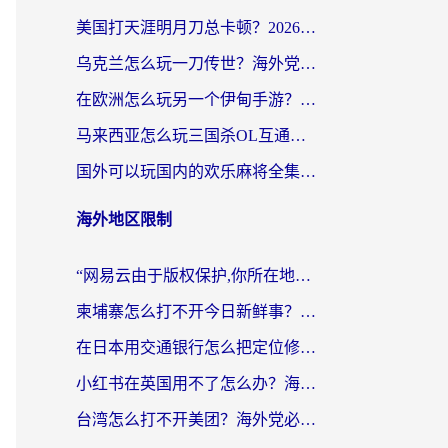
美国打天涯明月刀总卡顿？2026实测有效的加速器推荐（附跨平台使用技巧）
乌克兰怎么玩一刀传世？海外党国服游戏加速终极指南（附天下-异兽山海街头篮球实测）
在欧洲怎么玩另一个伊甸手游？海外党亲测有效的国服游戏加速指南
马来西亚怎么玩三国杀OL互通版？海外党必看的国服游戏加速器避坑指南
国外可以玩国内的欢乐麻将全集吗？海外党亲测有效的国服游戏加速指南
海外地区限制
“网易云由于版权保护,你所在地区”无法播放？海外党听国内音乐听书的加速器选择指南
柬埔寨怎么打不开今日新鲜事？海外华人追剧看新闻的加速器选择指南
在日本用交通银行怎么把定位修改到中国国内？海外党必备实用指南（附追剧支付社交全解）
小红书在英国用不了怎么办？海外党必看的回国加速解决方案
台湾怎么打不开美团？海外党必看：3个实用技巧解决国内App地区限制难题