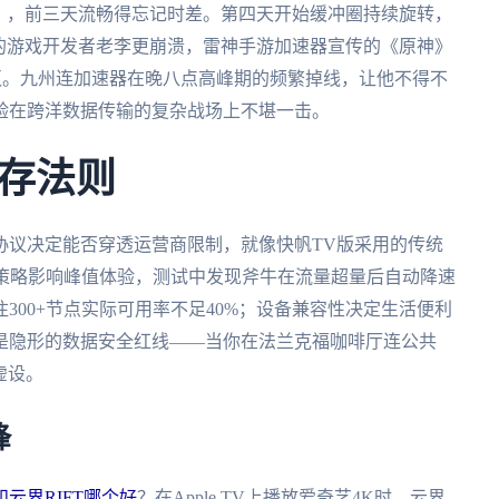
》，前三天流畅得忘记时差。第四天开始缓冲圈持续旋转，
的游戏开发者老李更崩溃，雷神手游加速器宣传的《原神》
团灭。九州连加速器在晚八点高峰期的频繁掉线，让他不得不
验在跨洋数据传输的复杂战场上不堪一击。
存法则
协议决定能否穿透运营商限制，就像快帆TV版采用的传统
配策略影响峰值体验，测试中发现斧牛在流量超量后自动降速
注300+节点实际可用率不足40%；设备兼容性决定生活便利
是隐形的数据安全红线——当你在法兰克福咖啡厅连公共
虚设。
锋
和云界RIFT哪个好
？在Apple TV上播放爱奇艺4K时，云界