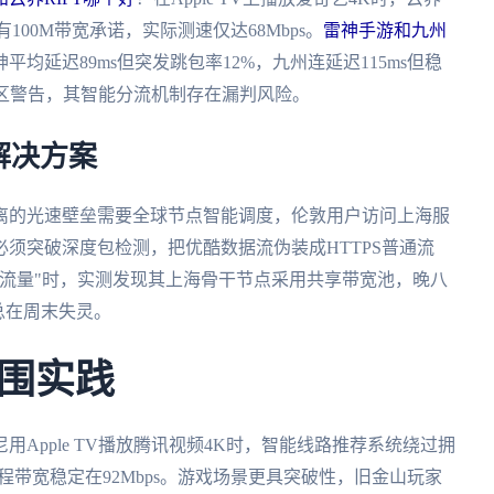
100M带宽承诺，实际测速仅达68Mbps。
雷神手游和九州
均延迟89ms但突发跳包率12%，九州连延迟115ms但稳
区警告，其智能分流机制存在漏判风险。
解决方案
离的光速壁垒需要全球节点智能调度，伦敦用户访问上海服
须突破深度包检测，把优酷数据流伪装成HTTPS普通流
流量"时，实测发现其上海骨干节点采用共享带宽池，晚八
总在周末失灵。
围实践
Apple TV播放腾讯视频4K时，智能线路推荐系统绕过拥
带宽稳定在92Mbps。游戏场景更具突破性，旧金山玩家