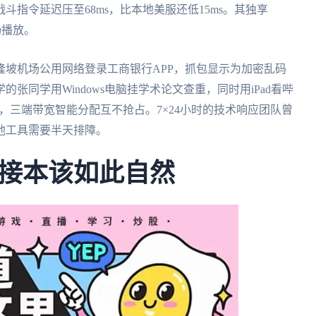
指令延迟压至68ms，比本地美服还低15ms。其独享
畅播放。
坡机场公用网络登录工商银行APP，抓包显示为加密乱码
张同学用Windows电脑挂学术论文查重，同时用iPad看哔
，三端带宽智能分配互不抢占。7×24小时的技术响应团队曾
他工具需要半天排障。
接本该如此自然