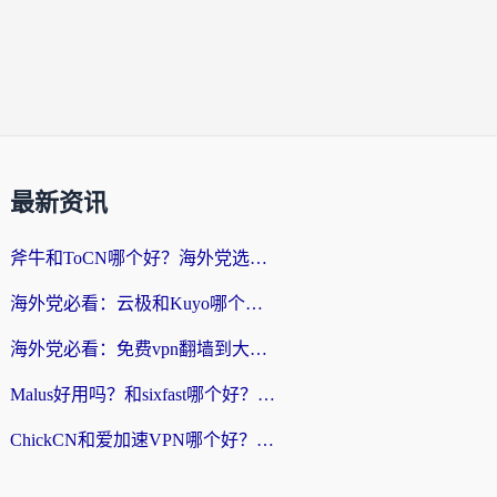
最新资讯
斧牛和ToCN哪个好？海外党选回国加速器的避坑指南（附免费工具推荐）
海外党必看：云极和Kuyo哪个好？3招选对回国加速器，无缝刷国内资源
海外党必看：免费vpn翻墙到大陆？别踩坑！教你选对回国加速器无缝追剧玩游戏
Malus好用吗？和sixfast哪个好？海外华人亲测3款热门回国加速器，附排名指南
ChickCN和爱加速VPN哪个好？海外党亲测3款回国加速器，这一款才是无缝访问国内资源的最优解