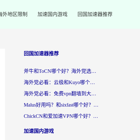
海外地区限制
加速国内游戏
回国加速器推荐
回国加速器推荐
斧牛和ToCN哪个好？海外党选回国加速器的避坑指南（附免费工具推荐）
海外党必看：云极和Kuyo哪个好？3招选对回国加速器，无缝刷国内资源
海外党必看：免费vpn翻墙到大陆？别踩坑！教你选对回国加速器无缝追剧玩游戏
Malus好用吗？和sixfast哪个好？海外华人亲测3款热门回国加速器，附排名指南
ChickCN和爱加速VPN哪个好？海外党亲测3款回国加速器，这一款才是无缝访问国内资源的最优解
加速国内游戏