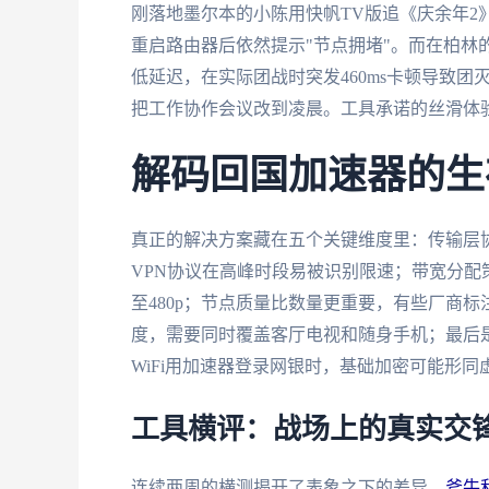
刚落地墨尔本的小陈用快帆TV版追《庆余年2
重启路由器后依然提示"节点拥堵"。而在柏林
低延迟，在实际团战时突发460ms卡顿导致
把工作协作会议改到凌晨。工具承诺的丝滑体
解码回国加速器的生
真正的解决方案藏在五个关键维度里：传输层
VPN协议在高峰时段易被识别限速；带宽分
至480p；节点质量比数量更重要，有些厂商标
度，需要同时覆盖客厅电视和随身手机；最后
WiFi用加速器登录网银时，基础加密可能形同
工具横评：战场上的真实交
连续两周的横测揭开了表象之下的差异。
斧牛