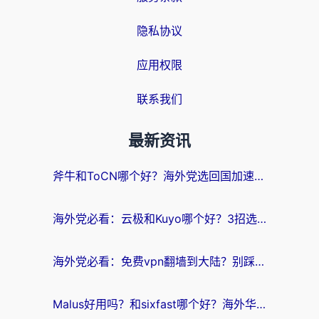
隐私协议
应用权限
联系我们
最新资讯
斧牛和ToCN哪个好？海外党选回国加速器的避坑指南（附免费工具推荐）
海外党必看：云极和Kuyo哪个好？3招选对回国加速器，无缝刷国内资源
海外党必看：免费vpn翻墙到大陆？别踩坑！教你选对回国加速器无缝追剧玩游戏
Malus好用吗？和sixfast哪个好？海外华人亲测3款热门回国加速器，附排名指南