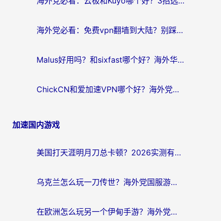
海外党必看：云极和Kuyo哪个好？3招选对回国加速器，无缝刷国内资源
海外党必看：免费vpn翻墙到大陆？别踩坑！教你选对回国加速器无缝追剧玩游戏
Malus好用吗？和sixfast哪个好？海外华人亲测3款热门回国加速器，附排名指南
ChickCN和爱加速VPN哪个好？海外党亲测3款回国加速器，这一款才是无缝访问国内资源的最优解
加速国内游戏
美国打天涯明月刀总卡顿？2026实测有效的加速器推荐（附跨平台使用技巧）
乌克兰怎么玩一刀传世？海外党国服游戏加速终极指南（附天下-异兽山海街头篮球实测）
在欧洲怎么玩另一个伊甸手游？海外党亲测有效的国服游戏加速指南