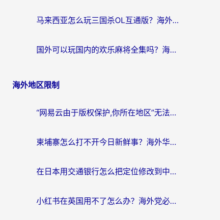
马来西亚怎么玩三国杀OL互通版？海外党必看的国服游戏加速器避坑指南
国外可以玩国内的欢乐麻将全集吗？海外党亲测有效的国服游戏加速指南
海外地区限制
“网易云由于版权保护,你所在地区”无法播放？海外党听国内音乐听书的加速器选择指南
柬埔寨怎么打不开今日新鲜事？海外华人追剧看新闻的加速器选择指南
在日本用交通银行怎么把定位修改到中国国内？海外党必备实用指南（附追剧支付社交全解）
小红书在英国用不了怎么办？海外党必看的回国加速解决方案