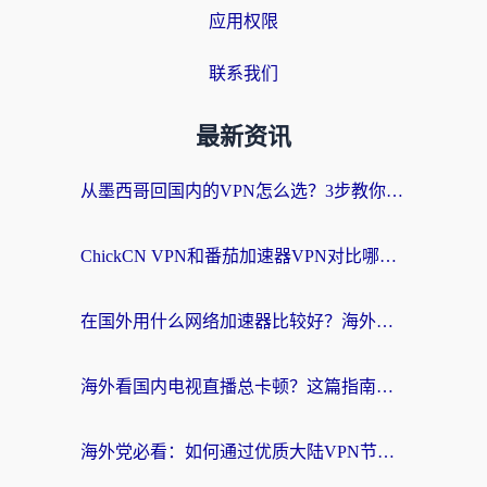
应用权限
联系我们
最新资讯
从墨西哥回国内的VPN怎么选？3步教你无缝刷剧、玩国服游戏
ChickCN VPN和番茄加速器VPN对比哪个回国效果更好？海外党亲测后的真实答案
在国外用什么网络加速器比较好？海外党亲测：从痛点到解决方案的全攻略
海外看国内电视直播总卡顿？这篇指南教你选对回国加速器，无缝追剧不发愁
海外党必看：如何通过优质大陆VPN节点无缝访问国内资源？