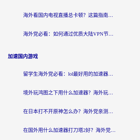
海外看国内电视直播总卡顿？这篇指南教你选对回国加速器，无缝追剧不发愁
海外党必看：如何通过优质大陆VPN节点无缝访问国内资源？
加速国内游戏
留学生海外党必看：lol最好用的加速器怎么选？附一梦江湖、神鬼传奇加速攻略
境外玩鸿图之下用什么加速器？海外玩家必看的国服游戏加速全攻略
在日本打不开原神怎么办？海外党亲测有效的国服游戏加速指南
在国外用什么加速器打刀塔2好？海外党国服游戏加速避坑指南