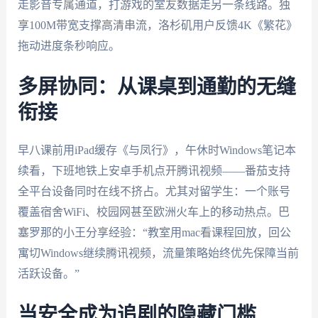
走影音专属通道，打游戏的室友数据走另一条线路。独
享100M带宽支撑高清串流，洛杉矶用户反馈4K《繁花》
拖动进度条秒响应。
多屏协同：从课桌到通勤的无缝
衔接
早八课前用iPad缓存《与凤行》，午休时Windows笔记本
续看，下班地铁上安卓手机点开腾讯视频——番茄支持
全平台设备同时在线不挤占。尤其对留学生：一个账号
覆盖宿舍WiFi、校园网甚至欧洲火车上的移动热点。巴
塞罗那的小王分享经验：“教室用mac看课程回放，回公
寓切Windows继续腾讯视频，流量策略始终优先保障当前
活跃设备。”
当安全成为追剧的隐藏门槛