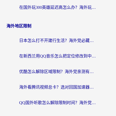
在国外玩300英雄延迟高怎么办？海外玩家亲测有效的加速器选择指南
海外地区限制
日本怎么打不开建行生活？海外党必藏的回国加速指南（含丹麦国外影音问题破解）
在新西兰用QQ音乐怎么把定位修改到中国国内？海外党听歌追剧的实用指南
优酷怎么解除区域限制？海外党亲测有效的回国加速器选择指南
海外看腾讯视频总卡？选对回国加速器，还能解决英国1号店定位+欧洲杯CCTV5直播问题
QQ国外听歌怎么解除限制时间？海外党亲测有效的回国加速方案