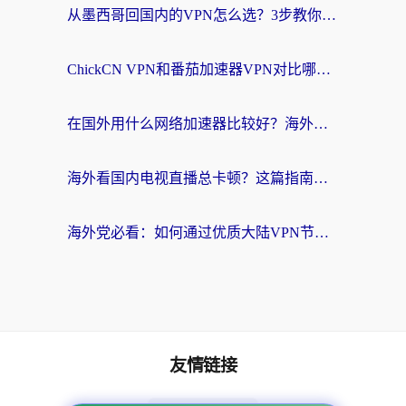
从墨西哥回国内的VPN怎么选？3步教你无缝刷剧、玩国服游戏
ChickCN VPN和番茄加速器VPN对比哪个回国效果更好？海外党亲测后的真实答案
在国外用什么网络加速器比较好？海外党亲测：从痛点到解决方案的全攻略
海外看国内电视直播总卡顿？这篇指南教你选对回国加速器，无缝追剧不发愁
海外党必看：如何通过优质大陆VPN节点无缝访问国内资源？
友情链接