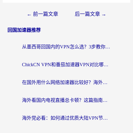
←
前一篇文章
后一篇文章
→
回国加速器推荐
从墨西哥回国内的VPN怎么选？3步教你无缝刷剧、玩国服游戏
ChickCN VPN和番茄加速器VPN对比哪个回国效果更好？海外党亲测后的真实答案
在国外用什么网络加速器比较好？海外党亲测：从痛点到解决方案的全攻略
海外看国内电视直播总卡顿？这篇指南教你选对回国加速器，无缝追剧不发愁
海外党必看：如何通过优质大陆VPN节点无缝访问国内资源？