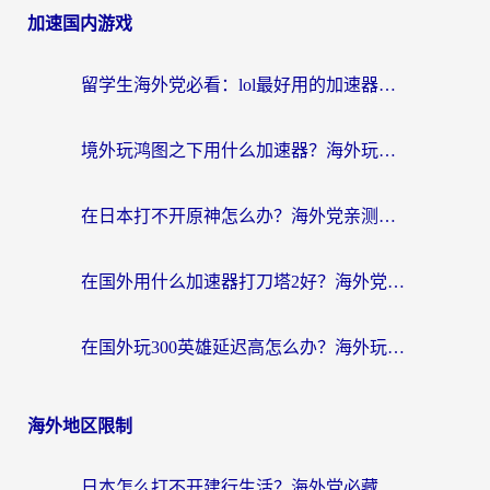
加速国内游戏
留学生海外党必看：lol最好用的加速器怎么选？附一梦江湖、神鬼传奇加速攻略
境外玩鸿图之下用什么加速器？海外玩家必看的国服游戏加速全攻略
在日本打不开原神怎么办？海外党亲测有效的国服游戏加速指南
在国外用什么加速器打刀塔2好？海外党国服游戏加速避坑指南
在国外玩300英雄延迟高怎么办？海外玩家亲测有效的加速器选择指南
海外地区限制
日本怎么打不开建行生活？海外党必藏的回国加速指南（含丹麦国外影音问题破解）