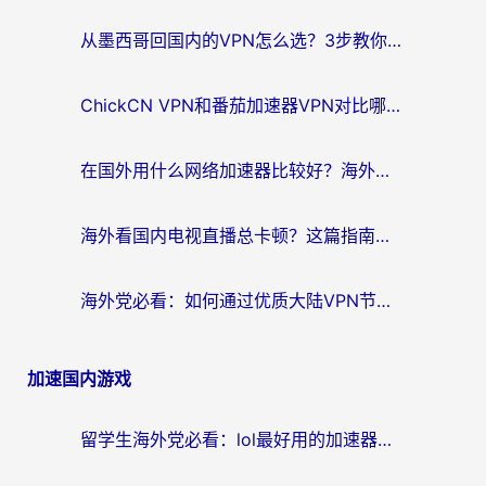
航
从墨西哥回国内的VPN怎么选？3步教你无缝刷剧、玩国服游戏
ChickCN VPN和番茄加速器VPN对比哪个回国效果更好？海外党亲测后的真实答案
在国外用什么网络加速器比较好？海外党亲测：从痛点到解决方案的全攻略
海外看国内电视直播总卡顿？这篇指南教你选对回国加速器，无缝追剧不发愁
海外党必看：如何通过优质大陆VPN节点无缝访问国内资源？
加速国内游戏
留学生海外党必看：lol最好用的加速器怎么选？附一梦江湖、神鬼传奇加速攻略