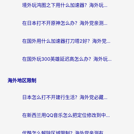
境外玩鸿图之下用什么加速器？海外玩家必看的国服游戏加速全攻略
在日本打不开原神怎么办？海外党亲测有效的国服游戏加速指南
在国外用什么加速器打刀塔2好？海外党国服游戏加速避坑指南
在国外玩300英雄延迟高怎么办？海外玩家亲测有效的加速器选择指南
海外地区限制
日本怎么打不开建行生活？海外党必藏的回国加速指南（含丹麦国外影音问题破解）
在新西兰用QQ音乐怎么把定位修改到中国国内？海外党听歌追剧的实用指南
优酷怎么解除区域限制？海外党亲测有效的回国加速器选择指南