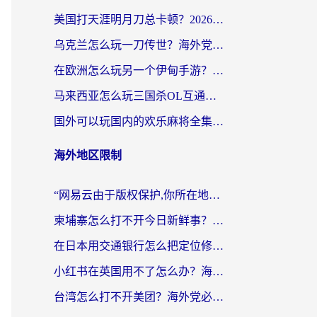
美国打天涯明月刀总卡顿？2026实测有效的加速器推荐（附跨平台使用技巧）
乌克兰怎么玩一刀传世？海外党国服游戏加速终极指南（附天下-异兽山海街头篮球实测）
在欧洲怎么玩另一个伊甸手游？海外党亲测有效的国服游戏加速指南
马来西亚怎么玩三国杀OL互通版？海外党必看的国服游戏加速器避坑指南
国外可以玩国内的欢乐麻将全集吗？海外党亲测有效的国服游戏加速指南
海外地区限制
“网易云由于版权保护,你所在地区”无法播放？海外党听国内音乐听书的加速器选择指南
柬埔寨怎么打不开今日新鲜事？海外华人追剧看新闻的加速器选择指南
在日本用交通银行怎么把定位修改到中国国内？海外党必备实用指南（附追剧支付社交全解）
小红书在英国用不了怎么办？海外党必看的回国加速解决方案
台湾怎么打不开美团？海外党必看：3个实用技巧解决国内App地区限制难题