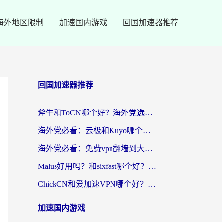
海外地区限制
加速国内游戏
回国加速器推荐
回国加速器推荐
斧牛和ToCN哪个好？海外党选回国加速器的避坑指南（附免费工具推荐）
海外党必看：云极和Kuyo哪个好？3招选对回国加速器，无缝刷国内资源
海外党必看：免费vpn翻墙到大陆？别踩坑！教你选对回国加速器无缝追剧玩游戏
Malus好用吗？和sixfast哪个好？海外华人亲测3款热门回国加速器，附排名指南
ChickCN和爱加速VPN哪个好？海外党亲测3款回国加速器，这一款才是无缝访问国内资源的最优解
加速国内游戏