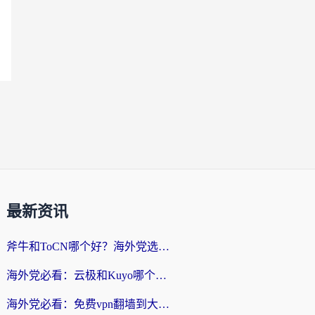
最新资讯
斧牛和ToCN哪个好？海外党选回国加速器的避坑指南（附免费工具推荐）
海外党必看：云极和Kuyo哪个好？3招选对回国加速器，无缝刷国内资源
海外党必看：免费vpn翻墙到大陆？别踩坑！教你选对回国加速器无缝追剧玩游戏