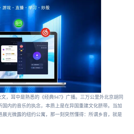
论文，耳中是熟悉的《经典947》广播。三万公里外北京胡同
听国内的音乐的执念，本质上是在异国重建文化脐带。当加
进晨光微露的纽约公寓，那一刻突然懂得：所谓乡音，就是