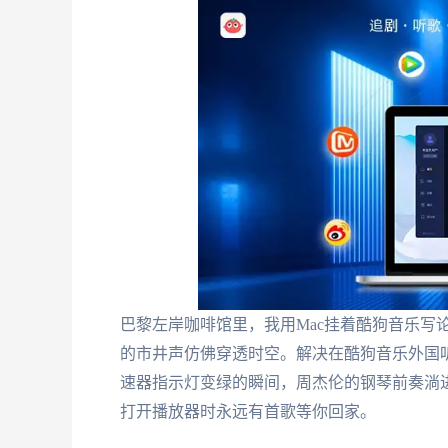
巴黎左岸咖啡馆里，我用Mac挂着酷狗音乐写
的市井声仿佛穿透时空。解决在酷狗音乐外国
速器指示灯变绿的瞬间，周杰伦的钢琴前奏淌
打开播放器时永远有首歌等你回家。