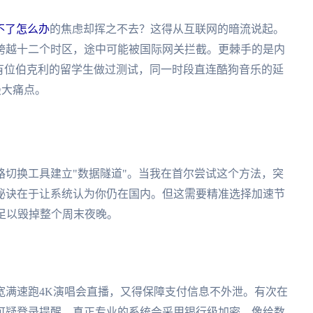
不了怎么办
的焦虑却挥之不去？这得从互联网的暗流说起。
跨越十二个时区，途中可能被国际网关拦截。更棘手的是内
有位伯克利的留学生做过测试，同一时段直连酷狗音乐的延
最大痛点。
切换工具建立"数据隧道"。当我在首尔尝试这个方法，突
秘诀在于让系统认为你仍在国内。但这需要精准选择加速节
足以毁掉整个周末夜晚。
宽满速跑4K演唱会直播，又得保障支付信息不外泄。有次在
可疑登录提醒。真正专业的系统会采用银行级加密，像给数