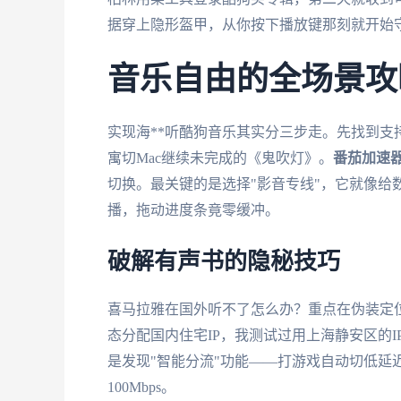
据穿上隐形盔甲，从你按下播放键那刻就开始
音乐自由的全场景攻
实现海**听酷狗音乐其实分三步走。先找到
寓切Mac继续未完成的《鬼吹灯》。
番茄加速
切换。最关键的是选择"影音专线"，它就像给
播，拖动进度条竟零缓冲。
破解有声书的隐秘技巧
喜马拉雅在国外听不了怎么办？重点在伪装定
态分配国内住宅IP，我测试过用上海静安区的
是发现"智能分流"功能——打游戏自动切低延
100Mbps。