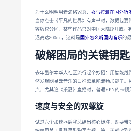
为什么明明用着满格WiFi，
喜马拉雅在国外听
当你点击《平凡的世界》有声书时，数据包要
容版权分区，某些作品只对中国大陆IP开放。
迟高达800ms，这就是
国外怎么听国内音乐
的
破解困局的关键钥匙
去年墨尔本华人社区流行起个妙招：用智能线路
然发现网易云音乐的日推歌单能流畅加载了。
点，尤其追《乐夏》直播时，普通VPN的卡顿
速度与安全的双螺旋
试过六个加速器后我总结出核心标准：既要带
柏林用某工具登录酷狗买专辑，第二天就收到