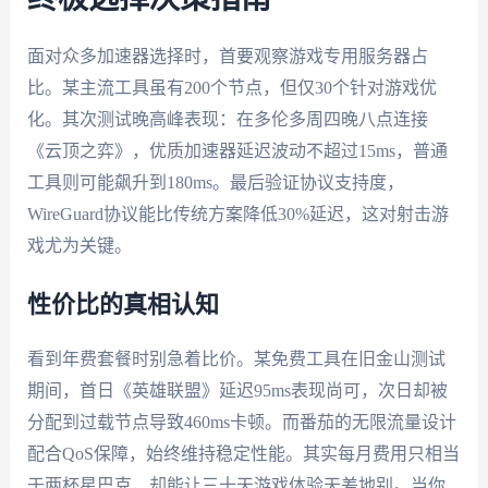
面对众多加速器选择时，首要观察游戏专用服务器占
比。某主流工具虽有200个节点，但仅30个针对游戏优
化。其次测试晚高峰表现：在多伦多周四晚八点连接
《云顶之弈》，优质加速器延迟波动不超过15ms，普通
工具则可能飙升到180ms。最后验证协议支持度，
WireGuard协议能比传统方案降低30%延迟，这对射击游
戏尤为关键。
性价比的真相认知
看到年费套餐时别急着比价。某免费工具在旧金山测试
期间，首日《英雄联盟》延迟95ms表现尚可，次日却被
分配到过载节点导致460ms卡顿。而番茄的无限流量设计
配合QoS保障，始终维持稳定性能。其实每月费用只相当
于两杯星巴克，却能让三十天游戏体验天差地别。当你