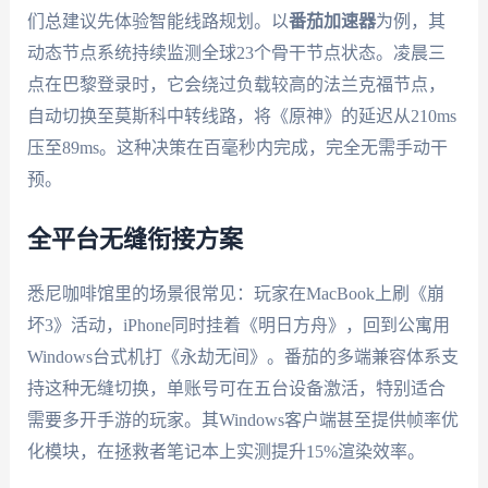
们总建议先体验智能线路规划。以
番茄加速器
为例，其
动态节点系统持续监测全球23个骨干节点状态。凌晨三
点在巴黎登录时，它会绕过负载较高的法兰克福节点，
自动切换至莫斯科中转线路，将《原神》的延迟从210ms
压至89ms。这种决策在百毫秒内完成，完全无需手动干
预。
全平台无缝衔接方案
悉尼咖啡馆里的场景很常见：玩家在MacBook上刷《崩
坏3》活动，iPhone同时挂着《明日方舟》，回到公寓用
Windows台式机打《永劫无间》。番茄的多端兼容体系支
持这种无缝切换，单账号可在五台设备激活，特别适合
需要多开手游的玩家。其Windows客户端甚至提供帧率优
化模块，在拯救者笔记本上实测提升15%渲染效率。