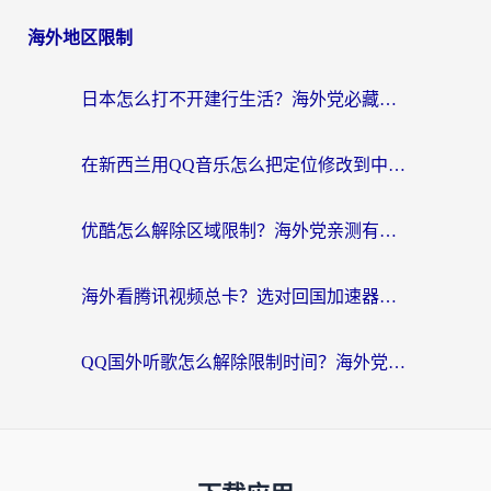
海外地区限制
日本怎么打不开建行生活？海外党必藏的回国加速指南（含丹麦国外影音问题破解）
在新西兰用QQ音乐怎么把定位修改到中国国内？海外党听歌追剧的实用指南
优酷怎么解除区域限制？海外党亲测有效的回国加速器选择指南
海外看腾讯视频总卡？选对回国加速器，还能解决英国1号店定位+欧洲杯CCTV5直播问题
QQ国外听歌怎么解除限制时间？海外党亲测有效的回国加速方案