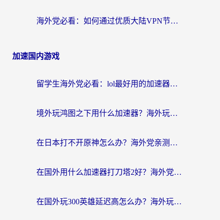
海外党必看：如何通过优质大陆VPN节点无缝访问国内资源？
加速国内游戏
留学生海外党必看：lol最好用的加速器怎么选？附一梦江湖、神鬼传奇加速攻略
境外玩鸿图之下用什么加速器？海外玩家必看的国服游戏加速全攻略
在日本打不开原神怎么办？海外党亲测有效的国服游戏加速指南
在国外用什么加速器打刀塔2好？海外党国服游戏加速避坑指南
在国外玩300英雄延迟高怎么办？海外玩家亲测有效的加速器选择指南