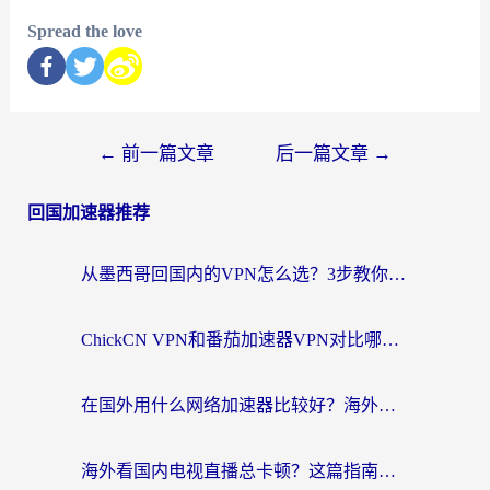
Spread the love
←
前一篇文章
后一篇文章
→
回国加速器推荐
从墨西哥回国内的VPN怎么选？3步教你无缝刷剧、玩国服游戏
ChickCN VPN和番茄加速器VPN对比哪个回国效果更好？海外党亲测后的真实答案
在国外用什么网络加速器比较好？海外党亲测：从痛点到解决方案的全攻略
海外看国内电视直播总卡顿？这篇指南教你选对回国加速器，无缝追剧不发愁