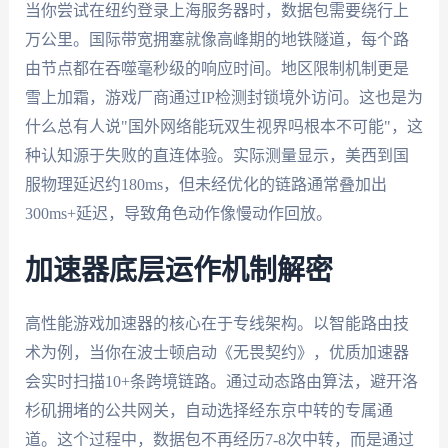
当你尝试在纽约登录上海服务器时，数据包需要绕行上
万公里。国际带宽拥塞就像高峰期的地铁隧道，每个路
由节点都在吞噬毫秒级的响应时间。地区限制机制更是
雪上加霜，游戏厂商通过IP检测封锁境外访问。这也是为
什么总有人说"国外网络能玩双生视界吗根本不可能"，这
种认知源于失败的直连体验。实际测量显示，美西到国
服物理延迟约180ms，但未经优化的链路通常叠加出
300ms+延迟，导致角色动作像慢动作回放。
加速器底层运作机制解密
高性能游戏加速器的核心在于专线架构。以智能路由技
术为例，当你在波士顿启动《无畏契约》，优质加速器
会实时扫描10+条跨境链路。通过动态路由算法，避开洛
杉矶拥堵的公共网关，自动选择经东京中转的专属通
道。这个过程中，数据包不再经历7-8次中转，而是通过