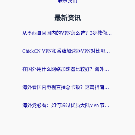
联系我们
最新资讯
从墨西哥回国内的VPN怎么选？3步教你无缝刷剧、玩国服游戏
ChickCN VPN和番茄加速器VPN对比哪个回国效果更好？海外党亲测后的真实答案
在国外用什么网络加速器比较好？海外党亲测：从痛点到解决方案的全攻略
海外看国内电视直播总卡顿？这篇指南教你选对回国加速器，无缝追剧不发愁
海外党必看：如何通过优质大陆VPN节点无缝访问国内资源？