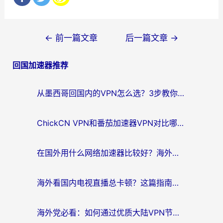
文
←
前一篇文章
后一篇文章
→
章
回国加速器推荐
导
航
从墨西哥回国内的VPN怎么选？3步教你无缝刷剧、玩国服游戏
ChickCN VPN和番茄加速器VPN对比哪个回国效果更好？海外党亲测后的真实答案
在国外用什么网络加速器比较好？海外党亲测：从痛点到解决方案的全攻略
海外看国内电视直播总卡顿？这篇指南教你选对回国加速器，无缝追剧不发愁
海外党必看：如何通过优质大陆VPN节点无缝访问国内资源？