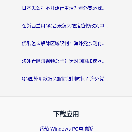
日本怎么打不开建行生活？海外党必藏的回国加速指南（含丹麦国外影音问题破解）
在新西兰用QQ音乐怎么把定位修改到中国国内？海外党听歌追剧的实用指南
优酷怎么解除区域限制？海外党亲测有效的回国加速器选择指南
海外看腾讯视频总卡？选对回国加速器，还能解决英国1号店定位+欧洲杯CCTV5直播问题
QQ国外听歌怎么解除限制时间？海外党亲测有效的回国加速方案
下载应用
番茄 Windows PC电脑版