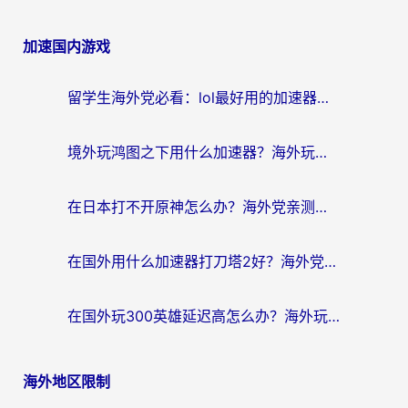
加速国内游戏
留学生海外党必看：lol最好用的加速器怎么选？附一梦江湖、神鬼传奇加速攻略
境外玩鸿图之下用什么加速器？海外玩家必看的国服游戏加速全攻略
在日本打不开原神怎么办？海外党亲测有效的国服游戏加速指南
在国外用什么加速器打刀塔2好？海外党国服游戏加速避坑指南
在国外玩300英雄延迟高怎么办？海外玩家亲测有效的加速器选择指南
海外地区限制